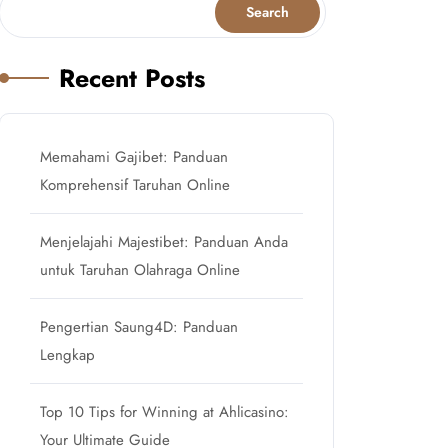
Search
Recent Posts
Memahami Gajibet: Panduan
Komprehensif Taruhan Online
Menjelajahi Majestibet: Panduan Anda
untuk Taruhan Olahraga Online
Pengertian Saung4D: Panduan
omaxme.info
Lengkap
Top 10 Tips for Winning at Ahlicasino:
Your Ultimate Guide