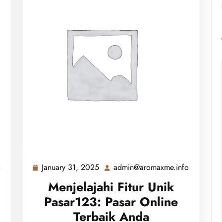
o
January 31, 2025
admin@aromaxme.info
admin@aromaxme.info
January
admin@ar
31,
Menjelajahi Fitur Unik
2025
Pasar123: Pasar Online
Terbaik Anda