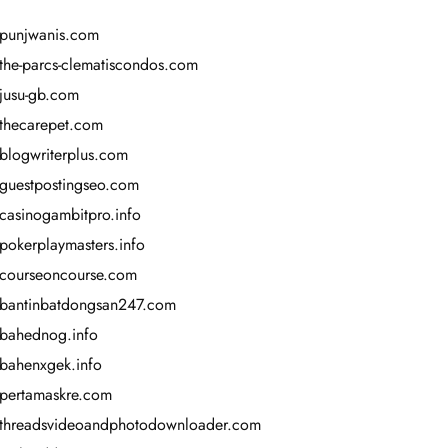
punjwanis.com
the-parcs-clematiscondos.com
jusu-gb.com
thecarepet.com
blogwriterplus.com
guestpostingseo.com
casinogambitpro.info
pokerplaymasters.info
courseoncourse.com
bantinbatdongsan247.com
omaxme.info
bahednog.info
bahenxgek.info
pertamaskre.com
threadsvideoandphotodownloader.com