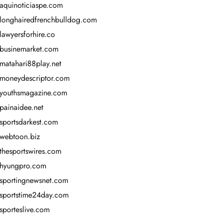
aquinoticiaspe.com
longhairedfrenchbulldog.com
lawyersforhire.co
businemarket.com
matahari88play.net
moneydescriptor.com
youthsmagazine.com
painaidee.net
sportsdarkest.com
omaxme.info
webtoon.biz
thesportswires.com
hyungpro.com
sportingnewsnet.com
sportstime24day.com
sporteslive.com