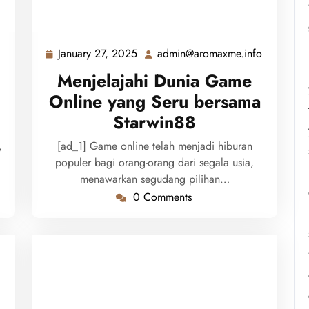
January 27, 2025
admin@aromaxme.info
admin@aromaxme.info
January
admin@ar
27,
Menjelajahi Dunia Game
2025
Online yang Seru bersama
Starwin88
,
[ad_1] Game online telah menjadi hiburan
populer bagi orang-orang dari segala usia,
menawarkan segudang pilihan…
0 Comments