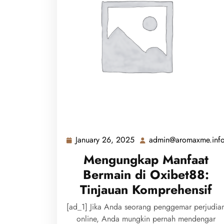
January 26, 2025
admin@aromaxme.inf
January
26,
Mengungkap Manfaat
2025
Bermain di Oxibet88:
Tinjauan Komprehensif
[ad_1] Jika Anda seorang penggemar perjudia
online, Anda mungkin pernah mendengar