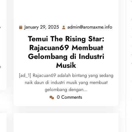
o
January 29, 2025
admin@aromaxme.info
admin@aromaxme.info
January
admin@ar
29,
Temui The Rising Star:
2025
Rajacuan69 Membuat
Gelombang di Industri
Musik
h
[ad_1] Rajacuan69 adalah bintang yang sedang
naik daun di industri musik yang membuat
gelombang dengan…
0 Comments