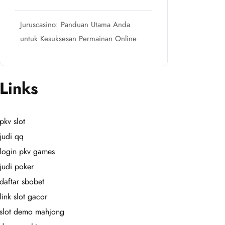
Juruscasino: Panduan Utama Anda
untuk Kesuksesan Permainan Online
Links
pkv slot
judi qq
login pkv games
judi poker
daftar sbobet
link slot gacor
slot demo mahjong