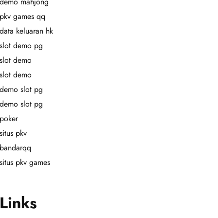
demo mahjong
pkv games qq
data keluaran hk
omaxme.info
slot demo pg
slot demo
slot demo
demo slot pg
demo slot pg
poker
situs pkv
bandarqq
situs pkv games
Links