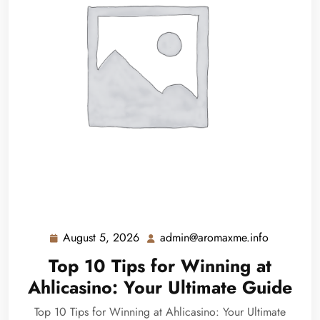
August 5, 2026
admin@aromaxme.info
August
admin@ar
5,
Top 10 Tips for Winning at
2026
Ahlicasino: Your Ultimate Guide
Top 10 Tips for Winning at Ahlicasino: Your Ultimate