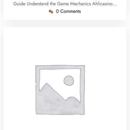
Guide Understand the Game Mechanics Ahlicasino…
0 Comments