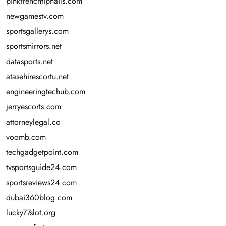
pinkfrenchtipnails.com
newgamestv.com
sportsgallerys.com
sportsmirrors.net
datasports.net
atasehirescortu.net
engineeringtechub.com
jerryescorts.com
attorneylegal.co
voomb.com
techgadgetpoint.com
tvsportsguide24.com
sportsreviews24.com
dubai360blog.com
lucky77slot.org