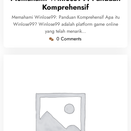
2026
Komprehensif
Memahami Winlose99: Panduan Komprehensif Apa itu
Winlose99? Winlose99 adalah platform game online
yang telah menarik…
0 Comments