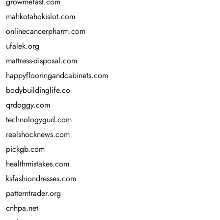
growmefast.com
mahkotahokislot.com
onlinecancerpharm.com
ufalek.org
mattress-disposal.com
happyflooringandcabinets.com
bodybuildinglife.co
qrdoggy.com
technologygud.com
realshocknews.com
pickgb.com
healthmistakes.com
ksfashiondresses.com
patterntrader.org
cnhpa.net