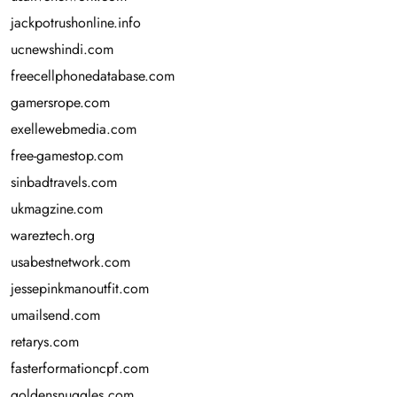
jackpotrushonline.info
ucnewshindi.com
freecellphonedatabase.com
gamersrope.com
exellewebmedia.com
free-gamestop.com
sinbadtravels.com
ukmagzine.com
wareztech.org
usabestnetwork.com
jessepinkmanoutfit.com
umailsend.com
retarys.com
fasterformationcpf.com
goldensnuggles.com