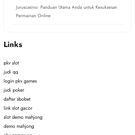
Juruscasino: Panduan Utama Anda untuk Kesuksesan
Permainan Online
Links
pkv slot
judi qq
login pkv games
judi poker
daftar sbobet
link slot gacor
slot demo mahjong
demo mahjong