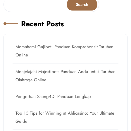
Search
Recent Posts
Memahami Gajibet: Panduan Komprehensif Taruhan
Online
Menjelajahi Majestibet: Panduan Anda untuk Taruhan
Olahraga Online
Pengertian Saung4D: Panduan Lengkap
Top 10 Tips for Winning at Ahlicasino: Your Ultimate
Guide