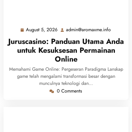
August 5, 2026
admin@aromaxme.info
August
admin@ar
5,
Juruscasino: Panduan Utama Anda
2026
untuk Kesuksesan Permainan
Online
Memahami Game Online: Pergeseran Paradigma Lanskap
game telah mengalami transformasi besar dengan
munculnya teknologi dan…
0 Comments