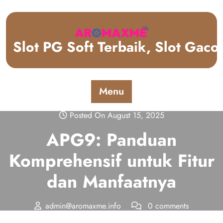
Skip
to
content
Slot PG Soft Terbaik, Slot Gac
Menu
Posted On August 15, 2025
APG9: Panduan
Komprehensif untuk Fitur
dan Manfaatnya
admin@aromaxme.info
0 comments