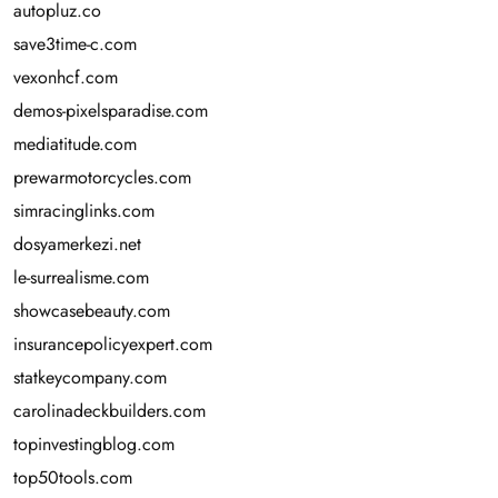
autopluz.co
save3time-c.com
vexonhcf.com
demos-pixelsparadise.com
mediatitude.com
prewarmotorcycles.com
simracinglinks.com
dosyamerkezi.net
le-surrealisme.com
showcasebeauty.com
insurancepolicyexpert.com
statkeycompany.com
carolinadeckbuilders.com
topinvestingblog.com
top50tools.com