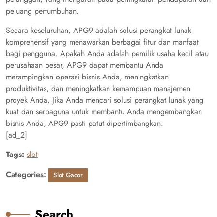
peluang pertumbuhan.
Secara keseluruhan, APG9 adalah solusi perangkat lunak
komprehensif yang menawarkan berbagai fitur dan manfaat
bagi pengguna. Apakah Anda adalah pemilik usaha kecil atau
perusahaan besar, APG9 dapat membantu Anda
merampingkan operasi bisnis Anda, meningkatkan
produktivitas, dan meningkatkan kemampuan manajemen
proyek Anda. Jika Anda mencari solusi perangkat lunak yang
kuat dan serbaguna untuk membantu Anda mengembangkan
bisnis Anda, APG9 pasti patut dipertimbangkan.
[ad_2]
Tags:
slot
Categories:
Slot Gacor
Search