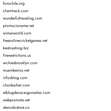
forochile.org
chart-track.com
wonderfultraveling.com
promocioname.net
wimaxworld.com
freeonlinecricketgames.net
bestcashing.biz
firerestrictions.us
archiesbrooklyn.com
muambeiros.net
infozblog.com
chonbaihat.com
elblogdeoscargonzalez.com
webpromote.net
steroids-store.co