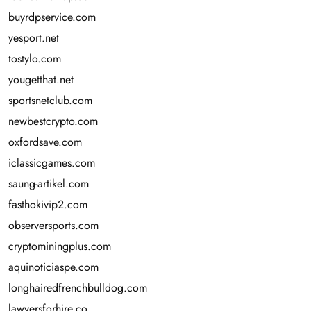
buyrdpservice.com
yesport.net
tostylo.com
yougetthat.net
sportsnetclub.com
newbestcrypto.com
oxfordsave.com
iclassicgames.com
saung-artikel.com
fasthokivip2.com
observersports.com
cryptominingplus.com
aquinoticiaspe.com
longhairedfrenchbulldog.com
lawyersforhire.co