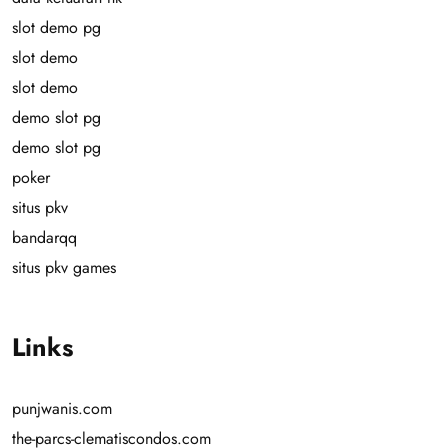
slot demo pg
slot demo
slot demo
demo slot pg
demo slot pg
poker
situs pkv
bandarqq
situs pkv games
Links
punjwanis.com
the-parcs-clematiscondos.com