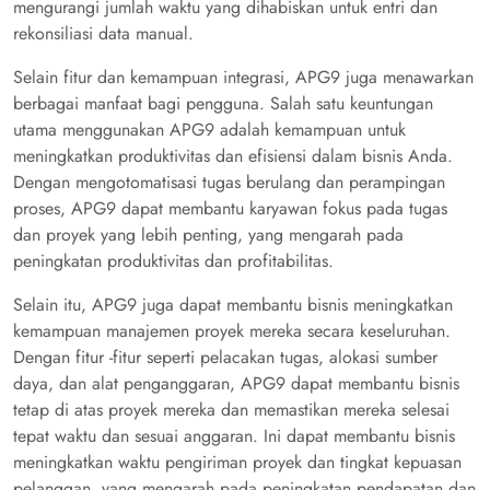
mengurangi jumlah waktu yang dihabiskan untuk entri dan
rekonsiliasi data manual.
Selain fitur dan kemampuan integrasi, APG9 juga menawarkan
berbagai manfaat bagi pengguna. Salah satu keuntungan
utama menggunakan APG9 adalah kemampuan untuk
meningkatkan produktivitas dan efisiensi dalam bisnis Anda.
Dengan mengotomatisasi tugas berulang dan perampingan
proses, APG9 dapat membantu karyawan fokus pada tugas
dan proyek yang lebih penting, yang mengarah pada
peningkatan produktivitas dan profitabilitas.
Selain itu, APG9 juga dapat membantu bisnis meningkatkan
kemampuan manajemen proyek mereka secara keseluruhan.
Dengan fitur -fitur seperti pelacakan tugas, alokasi sumber
daya, dan alat penganggaran, APG9 dapat membantu bisnis
tetap di atas proyek mereka dan memastikan mereka selesai
tepat waktu dan sesuai anggaran. Ini dapat membantu bisnis
meningkatkan waktu pengiriman proyek dan tingkat kepuasan
pelanggan, yang mengarah pada peningkatan pendapatan dan