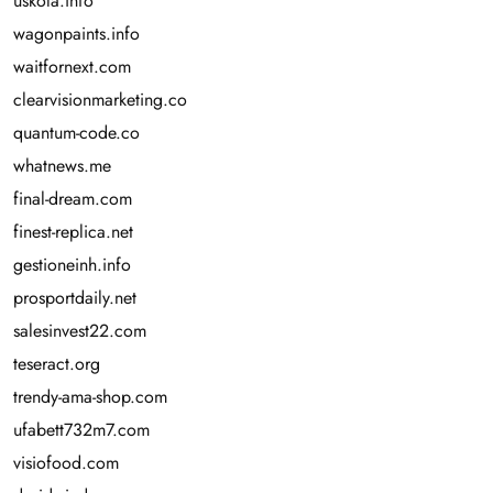
uskola.info
wagonpaints.info
waitfornext.com
clearvisionmarketing.co
quantum-code.co
whatnews.me
final-dream.com
finest-replica.net
gestioneinh.info
prosportdaily.net
salesinvest22.com
teseract.org
trendy-ama-shop.com
ufabett732m7.com
visiofood.com