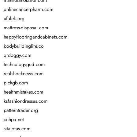
mahkotahokislot.com
onlinecancerpharm.com
ufalek.org
mattress-disposal.com
happyflooringandcabinets.com
bodybuildinglife.co
qrdoggy.com
technologygud.com
realshocknews.com
pickgb.com
healthmistakes.com
ksfashiondresses.com
patterntrader.org
cnhpa.net
sitalotus.com