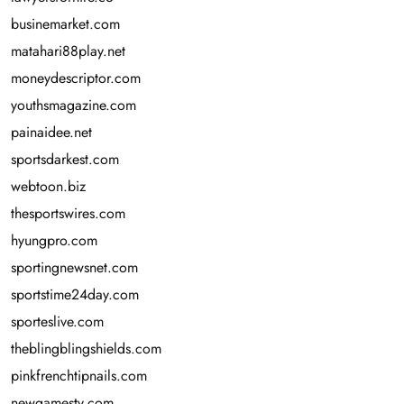
businemarket.com
matahari88play.net
moneydescriptor.com
youthsmagazine.com
painaidee.net
sportsdarkest.com
webtoon.biz
thesportswires.com
hyungpro.com
sportingnewsnet.com
sportstime24day.com
sporteslive.com
theblingblingshields.com
pinkfrenchtipnails.com
newgamestv.com