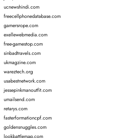
ucnewshindi.com
freecellphonedatabase.com
gamersrope.com
exellewebmedia.com
free-gamestop.com
sinbadtravels.com
ukmagzine.com
wareztech.org
usabestnetwork.com
jessepinkmanoutfit.com
umailsend.com
retarys.com
fasterformationcpf.com
goldensnuggles.com
lookbattlemap.com