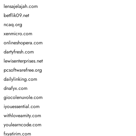
lensajelajah.com
betflik09.net
ncaq.org
xenmicro.com
onlineshopera.com
dartyfresh.com
lewisenterprises.net
pcsoftwarefree.org
dailylinking.com
dnafyx.com
giocolenuvole.com
iyouessential.com
withloveamity.com
youlearncode.com
fxyatirim.com