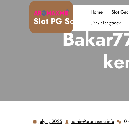
Skip
to
Home
Slot Gac
content
Slot PG Soft Terbaik, Sl
situs slot gacor
Bakar77
ke
July 1, 2025
admin@aromaxme.info
0 
July
admin@
1,