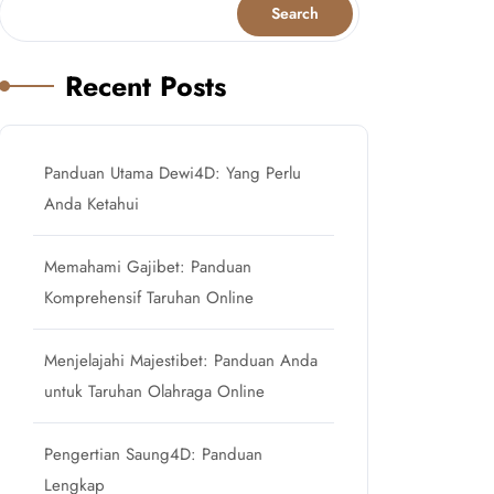
Search
Recent Posts
Panduan Utama Dewi4D: Yang Perlu
Anda Ketahui
Memahami Gajibet: Panduan
Komprehensif Taruhan Online
Menjelajahi Majestibet: Panduan Anda
untuk Taruhan Olahraga Online
Pengertian Saung4D: Panduan
Lengkap