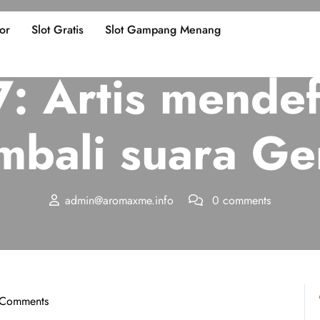
or
Slot Gratis
Slot Gampang Menang
ot Gacor Hari Ini untuk Kemenanga
Posted On July 1, 2025
: Artis mendef
mbali suara Ge
admin@aromaxme.info
0 comments
Comments
aromaxme.info