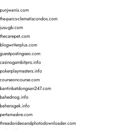
punjwanis.com
the-parcs-clematiscondos.com
jusu-gb.com
thecarepet.com
blogwriterplus.com
guestpostingseo.com
casinogambitpro.info
pokerplaymasters.info
courseoncourse.com
bantinbatdongsan247.com
bahednog.info
bahenxgek.info
pertamaskre.com
threadsvideoandphotodownloader.com