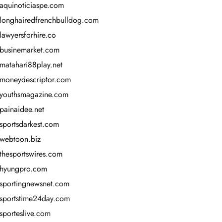
aquinoticiaspe.com
longhairedfrenchbulldog.com
lawyersforhire.co
businemarket.com
matahari88play.net
moneydescriptor.com
youthsmagazine.com
painaidee.net
sportsdarkest.com
webtoon.biz
thesportswires.com
hyungpro.com
sportingnewsnet.com
sportstime24day.com
sporteslive.com