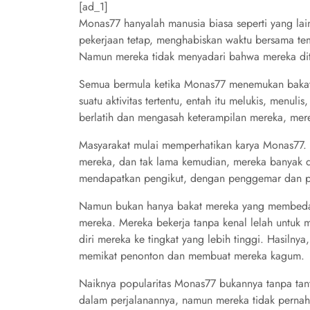
[ad_1]
2026
Monas77 hanyalah manusia biasa seperti yang lain
pekerjaan tetap, menghabiskan waktu bersama te
Namun mereka tidak menyadari bahwa mereka dita
Semua bermula ketika Monas77 menemukan bakat t
suatu aktivitas tertentu, entah itu melukis, menuli
berlatih dan mengasah keterampilan mereka, mere
Masyarakat mulai memperhatikan karya Monas77. 
mereka, dan tak lama kemudian, mereka banyak di
mendapatkan pengikut, dengan penggemar dan p
Namun bukan hanya bakat mereka yang membedak
mereka. Mereka bekerja tanpa kenal lelah untuk
diri mereka ke tingkat yang lebih tinggi. Hasiln
memikat penonton dan membuat mereka kagum.
Naiknya popularitas Monas77 bukannya tanpa ta
dalam perjalanannya, namun mereka tidak pernah