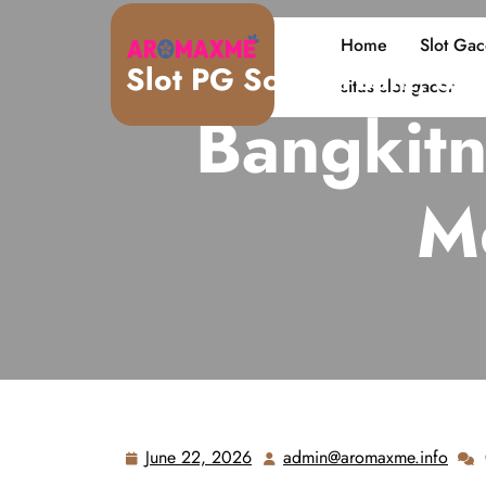
Skip
to
Home
Slot Gac
content
Slot PG Soft Terbaik, Sl
situs slot gacor
Bangkitn
Me
June 22, 2026
admin@aromaxme.info
June
admi
22,