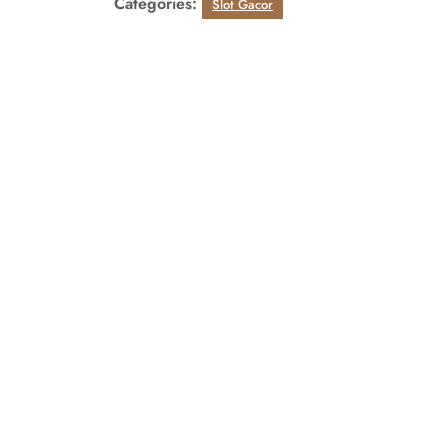
Categories:
Slot Gacor