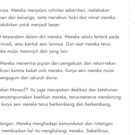
nya. Mereka menjalani rutinitas sehari-hari, melakukan
man dan keluarga, serta menekuni hobi dan minat mereka.
kdirkan untuk menjadi besar.
erpendam dalam diri mereka. Mereka selalu tertarik pada
s, musik, atau bentuk seni lainnya. Dan saat mereka terus
ka mulai menonjol dari yang lain.
Mereka menerima pujian dan pengakuan dari rekan-rekan
cari karena bakat unik mereka. Karya seni mereka mulai
engagum dari seluruh dunia.
an Monas77. Itu juga merupakan dedikasi dan ketekunan
 menyempurnakan keahlian mereka, terus-menerus mendorong
ya, karya seni mereka terus berkembang dan berkembang,
ntangan. Mereka menghadapi kemunduran dan rintangan
 membiarkan hal itu menghalangi mereka. Sebaliknya,