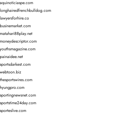
aquinoticiaspe.com
longhairedfrenchbulldog.com
lawyersforhire.co
businemarket.com
matahari88play.net
moneydescriptor.com
youthsmagazine.com
painaidee.net
sportsdarkest.com
webtoon.biz
thesportswires.com
hyungpro.com
sportingnewsnet.com
sportstime24day.com
sporteslive.com