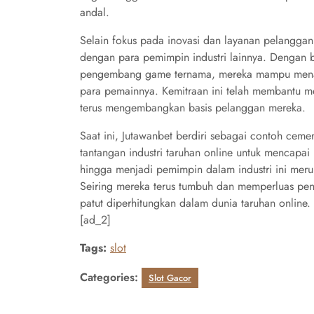
andal.
Selain fokus pada inovasi dan layanan pelanggan
dengan para pemimpin industri lainnya. Dengan 
pengembang game ternama, mereka mampu menawa
para pemainnya. Kemitraan ini telah membantu m
terus mengembangkan basis pelanggan mereka.
Saat ini, Jutawanbet berdiri sebagai contoh ceme
tantangan industri taruhan online untuk mencapai
hingga menjadi pemimpin dalam industri ini merup
Seiring mereka terus tumbuh dan memperluas pen
patut diperhitungkan dalam dunia taruhan online.
[ad_2]
Tags:
slot
Categories:
Slot Gacor