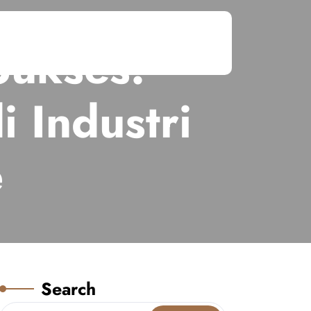
Sukses:
n Besar
i Industri
e
Search