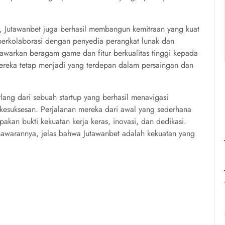
, Jutawanbet juga berhasil membangun kemitraan yang kuat
berkolaborasi dengan penyedia perangkat lunak dan
rkan beragam game dan fitur berkualitas tinggi kepada
ereka tetap menjadi yang terdepan dalam persaingan dan
rlang dari sebuah startup yang berhasil menavigasi
 kesuksesan. Perjalanan mereka dari awal yang sederhana
akan bukti kekuatan kerja keras, inovasi, dan dedikasi.
awarannya, jelas bahwa Jutawanbet adalah kekuatan yang