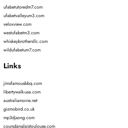
ufabetutoredm7.com
ufabetvalleyum3.com
veloxview.com
westufabetm3.com
whiskeybrothersllc.com
wildufabetum7.com
Links
jimsfamousbbq.com
libertywalk-usa.com
australiamovie.net
gizmobird.co.uk
mp3djsong.com
coursdanglaistoulouse.com