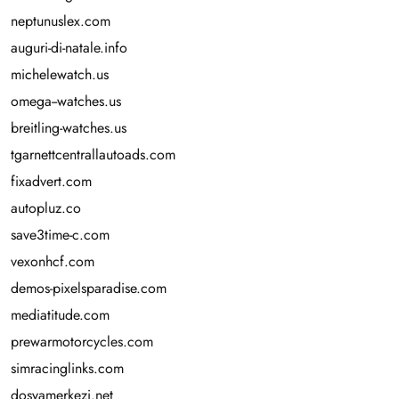
neptunuslex.com
auguri-di-natale.info
michelewatch.us
omega--watches.us
breitling-watches.us
tgarnettcentrallautoads.com
fixadvert.com
autopluz.co
save3time-c.com
vexonhcf.com
demos-pixelsparadise.com
mediatitude.com
prewarmotorcycles.com
simracinglinks.com
dosyamerkezi.net