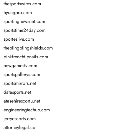
thesportswires.com
hyungpro.com
sportingnewsnet.com
sportstime24day.com
sporteslive.com
theblingblingshields.com
pinkfrenchtipnails.com
newgamestv.com
sportsgallerys.com
sportsmirrors.net
datasports.net
atasehirescortu.net
engineeringtechub.com
jerryescorts.com
attorneylegal.co