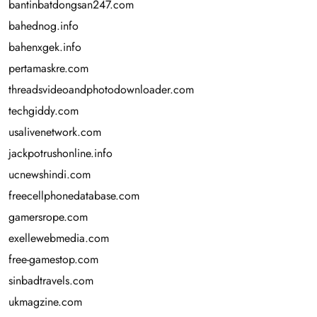
bantinbatdongsan247.com
bahednog.info
bahenxgek.info
pertamaskre.com
threadsvideoandphotodownloader.com
techgiddy.com
usalivenetwork.com
jackpotrushonline.info
ucnewshindi.com
freecellphonedatabase.com
gamersrope.com
exellewebmedia.com
free-gamestop.com
sinbadtravels.com
ukmagzine.com