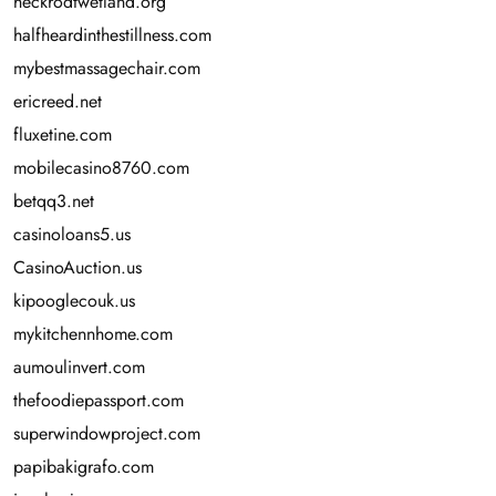
heckrodtwetland.org
halfheardinthestillness.com
mybestmassagechair.com
ericreed.net
fluxetine.com
mobilecasino8760.com
betqq3.net
casinoloans5.us
CasinoAuction.us
kipooglecouk.us
mykitchennhome.com
aumoulinvert.com
thefoodiepassport.com
superwindowproject.com
papibakigrafo.com