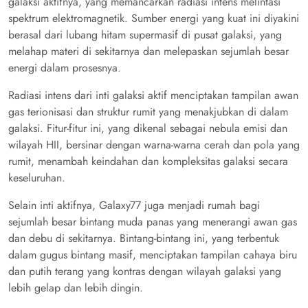
galaksi aktifnya, yang memancarkan radiasi intens melintasi
spektrum elektromagnetik. Sumber energi yang kuat ini diyakini
berasal dari lubang hitam supermasif di pusat galaksi, yang
melahap materi di sekitarnya dan melepaskan sejumlah besar
energi dalam prosesnya.
Radiasi intens dari inti galaksi aktif menciptakan tampilan awan
gas terionisasi dan struktur rumit yang menakjubkan di dalam
galaksi. Fitur-fitur ini, yang dikenal sebagai nebula emisi dan
wilayah HII, bersinar dengan warna-warna cerah dan pola yang
rumit, menambah keindahan dan kompleksitas galaksi secara
keseluruhan.
Selain inti aktifnya, Galaxy77 juga menjadi rumah bagi
sejumlah besar bintang muda panas yang menerangi awan gas
dan debu di sekitarnya. Bintang-bintang ini, yang terbentuk
dalam gugus bintang masif, menciptakan tampilan cahaya biru
dan putih terang yang kontras dengan wilayah galaksi yang
lebih gelap dan lebih dingin.