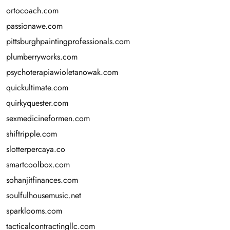
ortocoach.com
passionawe.com
pittsburghpaintingprofessionals.com
plumberryworks.com
psychoterapiawioletanowak.com
quickultimate.com
quirkyquester.com
sexmedicineformen.com
shiftripple.com
slotterpercaya.co
smartcoolbox.com
sohanjitfinances.com
soulfulhousemusic.net
sparklooms.com
tacticalcontractingllc.com