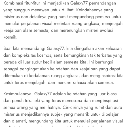
Kombinasi fitur-fitur ini menjadikan Galaxy77 pemandangan
yang sungguh menawan untuk dilihat. Keindahannya yang
misterius dan detailnya yang rumit mengundang pemirsa untuk
memulai perjalanan visual melintasi ruang angkasa, menjelajahi
keajaiban alam semesta, dan merenungkan misteri evolusi
kosmik.
Saat kita memandangi Galaxy77, kita diingatkan akan keluasan
dan kompleksitas kosmos, serta kemungkinan tak terbatas yang
berada di luar sudut kecil alam semesta kita. Ini berfungsi
sebagai pengingat akan keindahan dan keajaiban yang dapat
ditemukan di kedalaman ruang angkasa, dan menginspirasi kita
untuk terus menjelajahi dan mencari rahasia alam semesta.
Kesimpulannya, Galaxy77 adalah keindahan yang luar biasa
dan penuh teka-teki yang terus memesona dan menginspirasi
semua orang yang melihatnya. Ciri-cirinya yang rumit dan aura
misterius menjadikannya subjek yang menarik untuk dipelajari
dan diamati, mengundang kita untuk memulai perjalanan visual