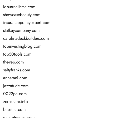
le-surrealisme.com
showcasebeauty.com
insurancepolicyexpert.com
statkeycompany.com
carolinadeckbuilders.com
topinvestingblog.com
top50tools.com
the-rep.com
saltyfranks.com
annerani.com
jazzatude.com
0022pa.com
zeroshare.info
bilesinc.com
milaretreatnz.com