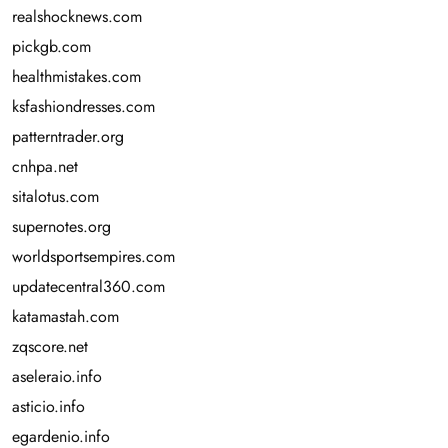
realshocknews.com
pickgb.com
healthmistakes.com
ksfashiondresses.com
patterntrader.org
cnhpa.net
sitalotus.com
supernotes.org
worldsportsempires.com
updatecentral360.com
katamastah.com
zqscore.net
aseleraio.info
asticio.info
egardenio.info