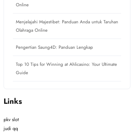
Online
Menjelajahi Majestibet: Panduan Anda untuk Taruhan
Olahraga Online
Pengertian Saung4D: Panduan Lengkap
Top 10 Tips for Winning at Ahlicasino: Your Ultimate
Guide
Links
pkv slot
judi qq