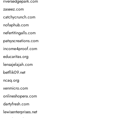
riversedgepark.com
zaseez.com
catchycrunch.com
nofaphub.com
nefertitingalls.com
patsyscreations.com
income4proof.com
educaritas.org
lensajelajah.com
betflik09.net
ncaq.org
xenmicro.com
onlineshopera.com
dartyfresh.com
lewisenterprises.net