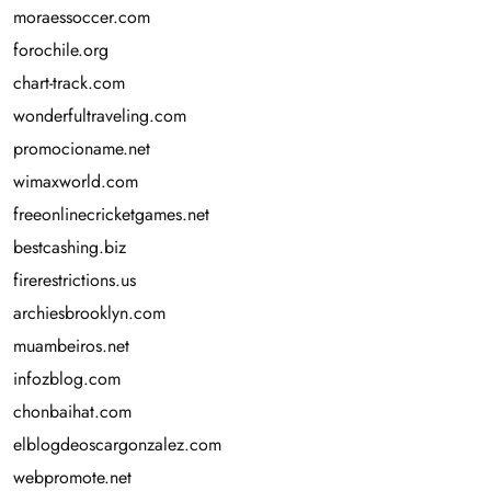
moraessoccer.com
forochile.org
chart-track.com
wonderfultraveling.com
promocioname.net
wimaxworld.com
freeonlinecricketgames.net
bestcashing.biz
firerestrictions.us
archiesbrooklyn.com
muambeiros.net
infozblog.com
chonbaihat.com
elblogdeoscargonzalez.com
webpromote.net