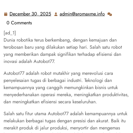
December 30, 2025
admin@aromaxme.info
December
admin@aroma
30,
0 Comments
2025
[ad_1]
Dunia robotika terus berkembang, dengan kemajuan dan
terobosan baru yang dilakukan setiap hari. Salah satu robot
yang memberikan dampak signifikan terhadap efisiensi dan
inovasi adalah Autobot77.
Autobot77 adalah robot mutakhir yang merevolusi cara
penyelesaian tugas di berbagai industri. Teknologi dan
kemampuannya yang canggih memungkinkan bisnis untuk
menyederhanakan operasi mereka, meningkatkan produktivitas,
dan meningkatkan efisiensi secara keseluruhan.
Salah satu fitur utama Autobot77 adalah kemampuannya untuk
melakukan berbagai tugas dengan presisi dan akurat. Baik itu
merakit produk di jalur produksi, menyortir dan mengemas