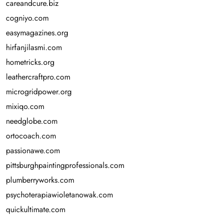
careandcure.biz
cogniyo.com
easymagazines.org
hirfanjilasmi.com
hometricks.org
leathercraftpro.com
microgridpower.org
mixiqo.com
needglobe.com
ortocoach.com
passionawe.com
pittsburghpaintingprofessionals.com
plumberryworks.com
psychoterapiawioletanowak.com
quickultimate.com