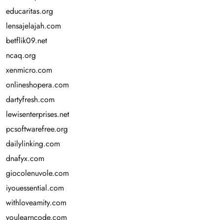
educaritas.org
lensajelajah.com
betflik09.net
ncaq.org
xenmicro.com
onlineshopera.com
dartyfresh.com
lewisenterprises.net
pcsoftwarefree.org
dailylinking.com
dnafyx.com
giocolenuvole.com
iyouessential.com
withloveamity.com
youlearncode.com