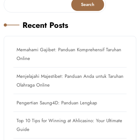
Search
Recent Posts
Memahami Gajibet: Panduan Komprehensif Taruhan
Online
Menjelajahi Majestibet: Panduan Anda untuk Taruhan
Olahraga Online
Pengertian Saung4D: Panduan Lengkap
Top 10 Tips for Winning at Ahlicasino: Your Ultimate
Guide