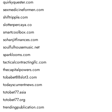
quirkyquester.com
sexmedicineformen.com
shiftripple.com
slotterpercaya.co
smartcoolbox.com
sohanjitfinances.com
soulfulhousemusic.net
sparklooms.com
tacticalcontractingllc.com
thecapitalpowers.com
tobabet88slot3.com
todayscurrentnews.com
totobet77.asia
totobet77.org
trendingpublication.com