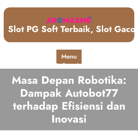
Skip
to
content
Slot PG Soft Terbaik, Slot Gac
Menu
Posted On December 30, 2025
Masa Depan Robotika:
Dampak Autobot77
terhadap Efisiensi dan
Inovasi
admin@aromaxme.info
0 comments