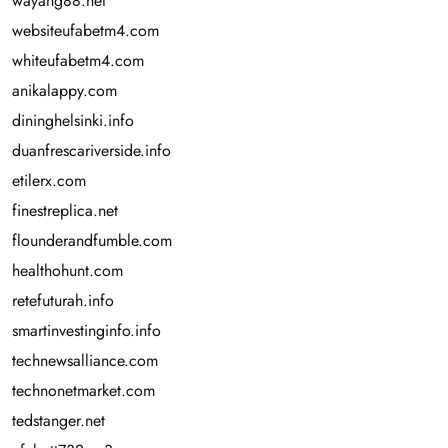
wayang88.net
websiteufabetm4.com
whiteufabetm4.com
anikalappy.com
dininghelsinki.info
duanfrescariverside.info
etilerx.com
finestreplica.net
flounderandfumble.com
healthohunt.com
retefuturah.info
smartinvestinginfo.info
technewsalliance.com
technonetmarket.com
tedstanger.net