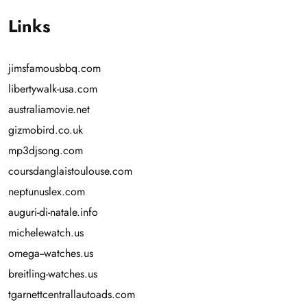
Links
jimsfamousbbq.com
libertywalk-usa.com
australiamovie.net
gizmobird.co.uk
mp3djsong.com
coursdanglaistoulouse.com
neptunuslex.com
auguri-di-natale.info
michelewatch.us
omega--watches.us
breitling-watches.us
tgarnettcentrallautoads.com