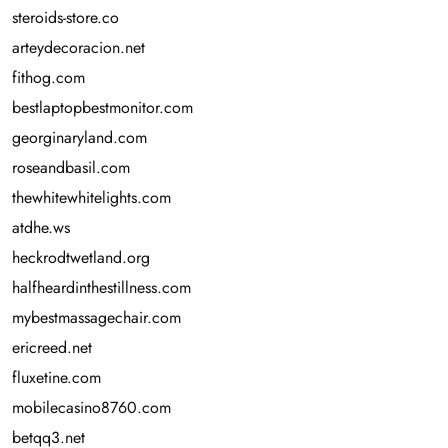
steroids-store.co
arteydecoracion.net
fithog.com
bestlaptopbestmonitor.com
georginaryland.com
roseandbasil.com
thewhitewhitelights.com
atdhe.ws
heckrodtwetland.org
halfheardinthestillness.com
mybestmassagechair.com
ericreed.net
fluxetine.com
mobilecasino8760.com
betqq3.net