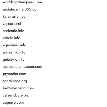
worldsportsempires.com
updatecentral360.com
katamastah.com
zqscore.net
aseleraio.info
asticio.info
egardenio.info
arxteamio.info
getalexio.info
accountaudittaxcon.com
prymprint.com
sportkeeda.org
besttimespend.com
careandcure.biz
cogniyo.com