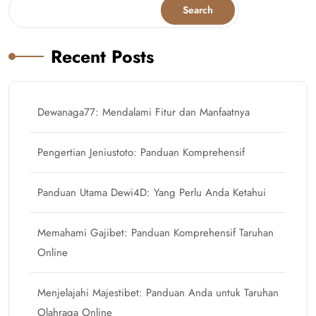
Search
Recent Posts
Dewanaga77: Mendalami Fitur dan Manfaatnya
Pengertian Jeniustoto: Panduan Komprehensif
Panduan Utama Dewi4D: Yang Perlu Anda Ketahui
Memahami Gajibet: Panduan Komprehensif Taruhan
Online
Menjelajahi Majestibet: Panduan Anda untuk Taruhan
Olahraga Online