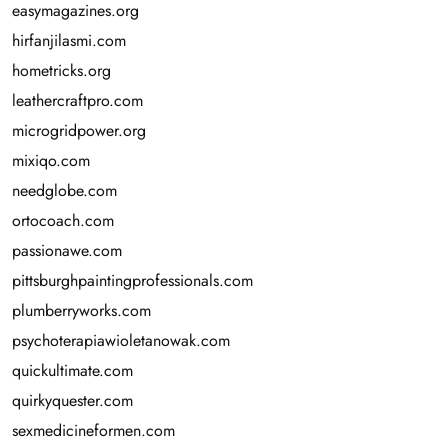
easymagazines.org
hirfanjilasmi.com
hometricks.org
leathercraftpro.com
microgridpower.org
mixiqo.com
needglobe.com
ortocoach.com
passionawe.com
pittsburghpaintingprofessionals.com
plumberryworks.com
psychoterapiawioletanowak.com
quickultimate.com
quirkyquester.com
sexmedicineformen.com