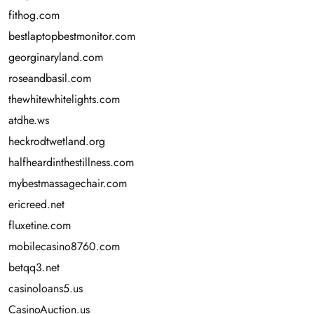
fithog.com
bestlaptopbestmonitor.com
georginaryland.com
roseandbasil.com
thewhitewhitelights.com
atdhe.ws
heckrodtwetland.org
halfheardinthestillness.com
mybestmassagechair.com
ericreed.net
fluxetine.com
mobilecasino8760.com
betqq3.net
casinoloans5.us
CasinoAuction.us