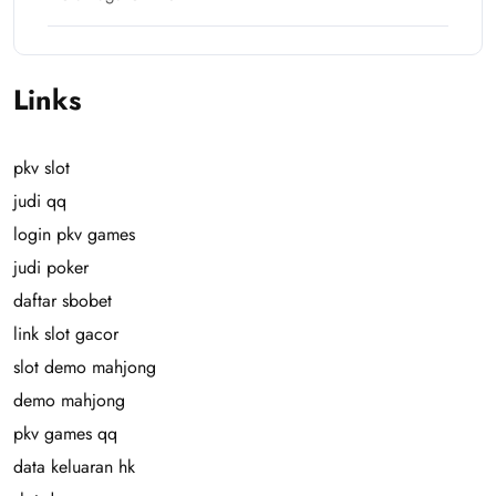
Links
pkv slot
judi qq
login pkv games
judi poker
daftar sbobet
link slot gacor
slot demo mahjong
demo mahjong
pkv games qq
data keluaran hk