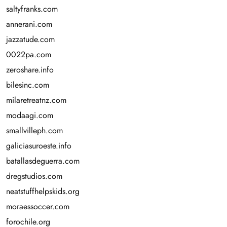
saltyfranks.com
annerani.com
jazzatude.com
0022pa.com
zeroshare.info
bilesinc.com
milaretreatnz.com
modaagi.com
smallvilleph.com
galiciasuroeste.info
batallasdeguerra.com
dregstudios.com
neatstuffhelpskids.org
moraessoccer.com
forochile.org