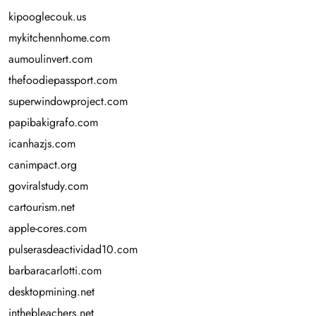
kipooglecouk.us
mykitchennhome.com
aumoulinvert.com
thefoodiepassport.com
superwindowproject.com
papibakigrafo.com
icanhazjs.com
canimpact.org
goviralstudy.com
cartourism.net
apple-cores.com
pulserasdeactividad10.com
barbaracarlotti.com
desktopmining.net
inthebleachers.net