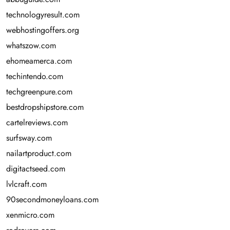
technologyresult.com
webhostingoffers.org
whatszow.com
ehomeamerca.com
techintendo.com
techgreenpure.com
bestdropshipstore.com
cartelreviews.com
surfsway.com
nailartproduct.com
digitactseed.com
lvlcraft.com
90secondmoneyloans.com
xenmicro.com