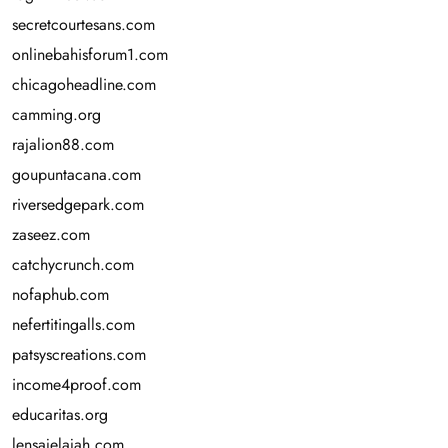
secretcourtesans.com
onlinebahisforum1.com
chicagoheadline.com
camming.org
rajalion88.com
goupuntacana.com
riversedgepark.com
zaseez.com
catchycrunch.com
nofaphub.com
nefertitingalls.com
patsyscreations.com
income4proof.com
educaritas.org
lensajelajah.com