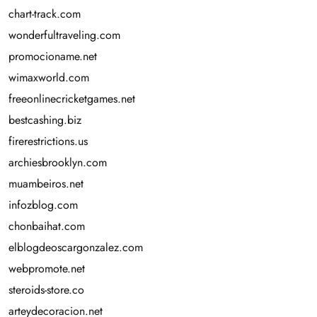
chart-track.com
wonderfultraveling.com
promocioname.net
wimaxworld.com
freeonlinecricketgames.net
bestcashing.biz
firerestrictions.us
archiesbrooklyn.com
muambeiros.net
infozblog.com
chonbaihat.com
elblogdeoscargonzalez.com
webpromote.net
steroids-store.co
arteydecoracion.net