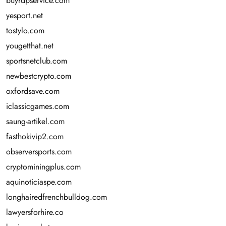
buyrdpservice.com
yesport.net
tostylo.com
yougetthat.net
sportsnetclub.com
newbestcrypto.com
oxfordsave.com
iclassicgames.com
saung-artikel.com
fasthokivip2.com
observersports.com
cryptominingplus.com
aquinoticiaspe.com
longhairedfrenchbulldog.com
lawyersforhire.co