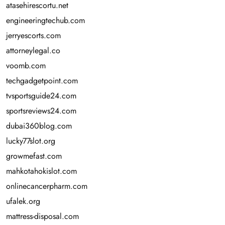
atasehirescortu.net
engineeringtechub.com
jerryescorts.com
attorneylegal.co
voomb.com
techgadgetpoint.com
tvsportsguide24.com
sportsreviews24.com
dubai360blog.com
lucky77slot.org
growmefast.com
mahkotahokislot.com
onlinecancerpharm.com
ufalek.org
mattress-disposal.com