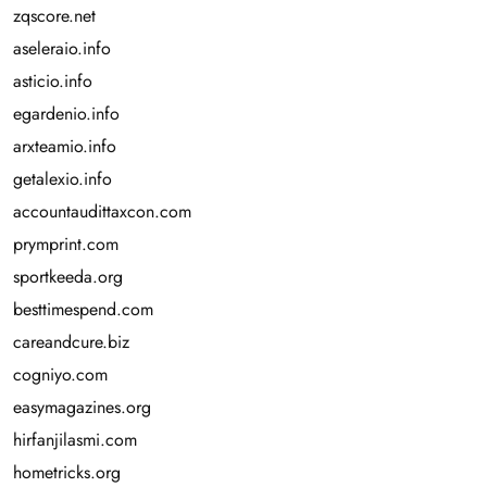
zqscore.net
aseleraio.info
asticio.info
egardenio.info
arxteamio.info
getalexio.info
accountaudittaxcon.com
prymprint.com
sportkeeda.org
besttimespend.com
careandcure.biz
cogniyo.com
easymagazines.org
hirfanjilasmi.com
hometricks.org