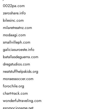
0022pa.com
zeroshare.info
bilesinc.com
milaretreatnz.com
modaagi.com
smallvilleph.com
galiciasuroeste.info
batallasdeguerra.com
dregstudios.com
neatstuffhelpskids.org
moraessoccer.com
forochile.org
chart-track.com
wonderfultraveling.com
promocioname.net