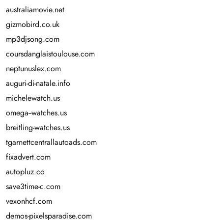
australiamovie.net
gizmobird.co.uk
mp3djsong.com
coursdanglaistoulouse.com
neptunuslex.com
auguri-di-natale.info
michelewatch.us
omega--watches.us
breitling-watches.us
tgarnettcentrallautoads.com
fixadvert.com
autopluz.co
save3time-c.com
vexonhcf.com
demos-pixelsparadise.com