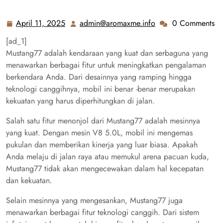
April 11, 2025
admin@aromaxme.info
0 Comments
April
admin@aromaxme.i
11,
[ad_1]
2025
Mustang77 adalah kendaraan yang kuat dan serbaguna yang
menawarkan berbagai fitur untuk meningkatkan pengalaman
berkendara Anda. Dari desainnya yang ramping hingga
teknologi canggihnya, mobil ini benar -benar merupakan
kekuatan yang harus diperhitungkan di jalan.
Salah satu fitur menonjol dari Mustang77 adalah mesinnya
yang kuat. Dengan mesin V8 5.0L, mobil ini mengemas
pukulan dan memberikan kinerja yang luar biasa. Apakah
Anda melaju di jalan raya atau memukul arena pacuan kuda,
Mustang77 tidak akan mengecewakan dalam hal kecepatan
dan kekuatan.
Selain mesinnya yang mengesankan, Mustang77 juga
menawarkan berbagai fitur teknologi canggih. Dari sistem