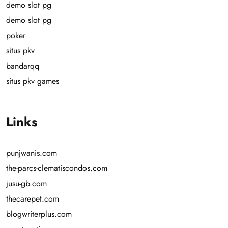
demo slot pg
demo slot pg
poker
situs pkv
bandarqq
situs pkv games
Links
punjwanis.com
the-parcs-clematiscondos.com
jusu-gb.com
thecarepet.com
blogwriterplus.com