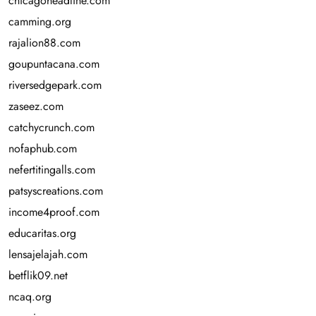
chicagoheadline.com
camming.org
rajalion88.com
goupuntacana.com
riversedgepark.com
zaseez.com
catchycrunch.com
nofaphub.com
nefertitingalls.com
patsyscreations.com
income4proof.com
educaritas.org
lensajelajah.com
betflik09.net
ncaq.org