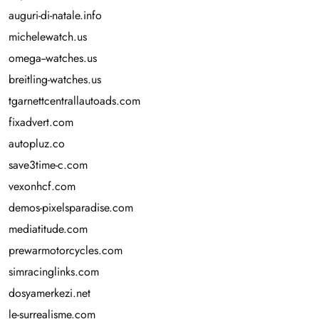
auguri-di-natale.info
michelewatch.us
omega--watches.us
breitling-watches.us
tgarnettcentrallautoads.com
fixadvert.com
autopluz.co
save3time-c.com
vexonhcf.com
demos-pixelsparadise.com
mediatitude.com
prewarmotorcycles.com
simracinglinks.com
dosyamerkezi.net
le-surrealisme.com