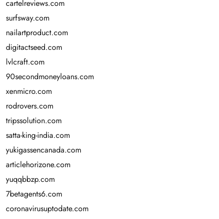
cartelreviews.com
surfsway.com
nailartproduct.com
digitactseed.com
lvlcraft.com
90secondmoneyloans.com
xenmicro.com
rodrovers.com
tripssolution.com
satta-king-india.com
yukigassencanada.com
articlehorizone.com
yuqqbbzp.com
7betagents6.com
coronavirusuptodate.com