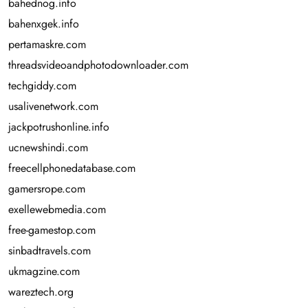
bahednog.info
bahenxgek.info
pertamaskre.com
threadsvideoandphotodownloader.com
techgiddy.com
usalivenetwork.com
jackpotrushonline.info
ucnewshindi.com
freecellphonedatabase.com
gamersrope.com
exellewebmedia.com
free-gamestop.com
sinbadtravels.com
ukmagzine.com
wareztech.org