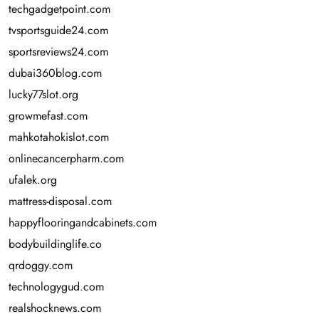
techgadgetpoint.com
tvsportsguide24.com
sportsreviews24.com
dubai360blog.com
lucky77slot.org
growmefast.com
mahkotahokislot.com
onlinecancerpharm.com
ufalek.org
mattress-disposal.com
happyflooringandcabinets.com
bodybuildinglife.co
qrdoggy.com
technologygud.com
realshocknews.com