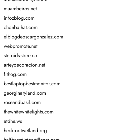
muambeiros.net
infozblog.com
chonbaihat.com
elblogdeoscargonzalez.com
webpromote.net
steroids-store.co
arteydecoracion.net
fithog.com
bestlaptopbestmonitor.com
georginaryland.com
roseandbasil.com
thewhitewhitelights.com
atdhe.ws
heckrodtwetland.org
halfheardinthestillness.com