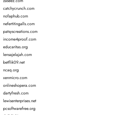
zaseez.com
catchycrunch.com
nofaphub.com
nefertitingalls.com
patsyscreations.com
income4proof.com
educaritas.org
lensajelajah.com
betflik09.net
ncaq.org
xenmicro.com
onlineshopera.com
dartyfresh.com
lewisenterprises.net
pcsoftwarefree.org