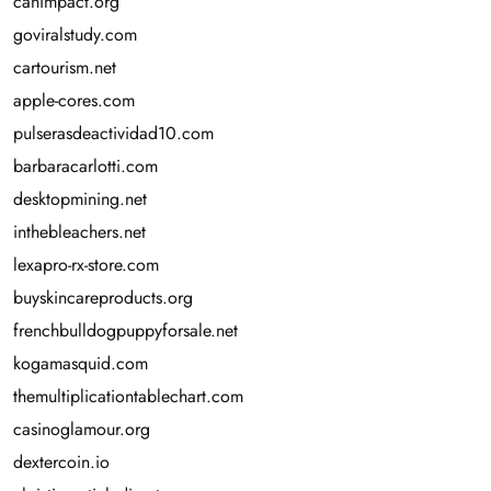
canimpact.org
goviralstudy.com
cartourism.net
apple-cores.com
pulserasdeactividad10.com
barbaracarlotti.com
desktopmining.net
inthebleachers.net
lexapro-rx-store.com
buyskincareproducts.org
frenchbulldogpuppyforsale.net
kogamasquid.com
themultiplicationtablechart.com
casinoglamour.org
dextercoin.io