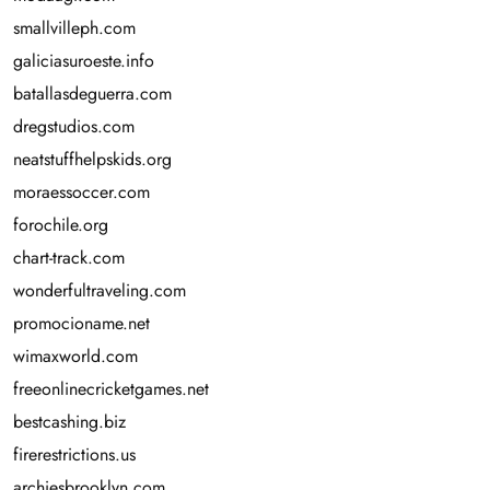
smallvilleph.com
galiciasuroeste.info
batallasdeguerra.com
dregstudios.com
neatstuffhelpskids.org
moraessoccer.com
forochile.org
chart-track.com
wonderfultraveling.com
promocioname.net
wimaxworld.com
freeonlinecricketgames.net
bestcashing.biz
firerestrictions.us
archiesbrooklyn.com