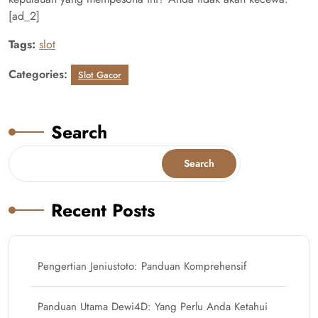
[ad_2]
Tags:
slot
Categories:
Slot Gacor
Search
Search
Recent Posts
Pengertian Jeniustoto: Panduan Komprehensif
Panduan Utama Dewi4D: Yang Perlu Anda Ketahui