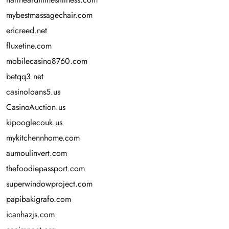
mybestmassagechair.com
ericreed.net
fluxetine.com
mobilecasino8760.com
betqq3.net
casinoloans5.us
CasinoAuction.us
kipooglecouk.us
mykitchennhome.com
aumoulinvert.com
thefoodiepassport.com
superwindowproject.com
papibakigrafo.com
icanhazjs.com