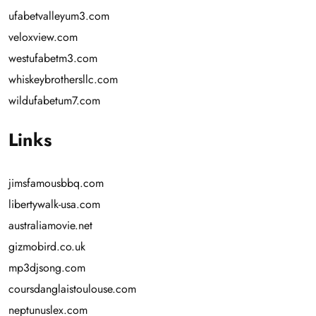
ufabetvalleyum3.com
veloxview.com
westufabetm3.com
whiskeybrothersllc.com
wildufabetum7.com
Links
jimsfamousbbq.com
libertywalk-usa.com
australiamovie.net
gizmobird.co.uk
mp3djsong.com
coursdanglaistoulouse.com
neptunuslex.com