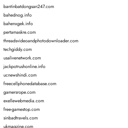
bantinbatdongsan247.com
bahednog.info
bahenxgek.info
pertamaskre.com
threadsvideoandphotodownloader.com
techgiddy.com
usalivenetwork.com
jackpotrushonline.info
ucnewshindi.com
freecellphonedatabase.com
gamersrope.com
exellewebmedia.com
free-gamestop.com
sinbadtravels.com
ukmagzine.com