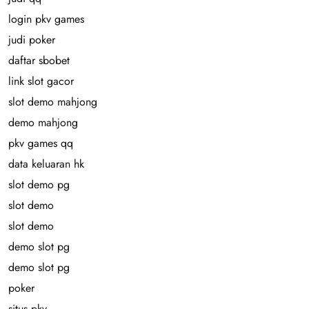
login pkv games
judi poker
daftar sbobet
link slot gacor
slot demo mahjong
demo mahjong
pkv games qq
data keluaran hk
slot demo pg
slot demo
slot demo
demo slot pg
demo slot pg
poker
situs pkv