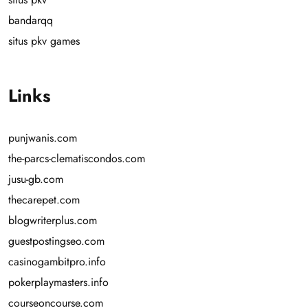
bandarqq
situs pkv games
Links
punjwanis.com
the-parcs-clematiscondos.com
jusu-gb.com
thecarepet.com
blogwriterplus.com
guestpostingseo.com
casinogambitpro.info
pokerplaymasters.info
courseoncourse.com