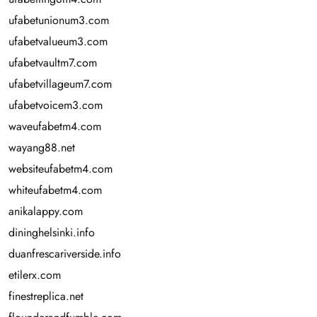
ufabetunionum3.com
ufabetvalueum3.com
ufabetvaultm7.com
ufabetvillageum7.com
ufabetvoicem3.com
waveufabetm4.com
wayang88.net
websiteufabetm4.com
whiteufabetm4.com
anikalappy.com
dininghelsinki.info
duanfrescariverside.info
etilerx.com
finestreplica.net