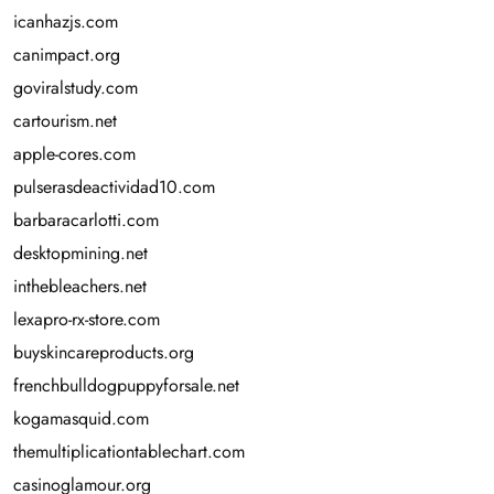
icanhazjs.com
canimpact.org
goviralstudy.com
cartourism.net
apple-cores.com
pulserasdeactividad10.com
barbaracarlotti.com
desktopmining.net
inthebleachers.net
lexapro-rx-store.com
buyskincareproducts.org
frenchbulldogpuppyforsale.net
kogamasquid.com
themultiplicationtablechart.com
casinoglamour.org