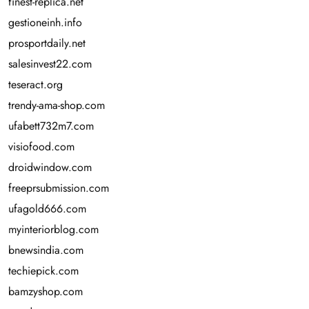
finest-replica.net
gestioneinh.info
prosportdaily.net
salesinvest22.com
teseract.org
trendy-ama-shop.com
ufabett732m7.com
visiofood.com
droidwindow.com
freeprsubmission.com
ufagold666.com
myinteriorblog.com
bnewsindia.com
techiepick.com
bamzyshop.com