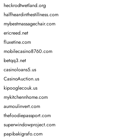
heckrodtwetland.org
halfheardinthestillness.com
mybestmassagechair.com
ericreed.net
fluxetine.com
mobilecasino8760.com
betqq3.net
casinoloans5.us
CasinoAuction.us
kipooglecouk.us
mykitchennhome.com
aumoulinvert.com
thefoodiepassport.com
superwindowproject.com
papibakigrafo.com