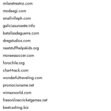
milaretreatnz.com
modaagi.com
smallvilleph.com
galiciasuroeste.info
batallasdeguerra.com
dregstudios.com
neatstuffhelpskids.org
moraessoccer.com
forochile.org
chart-track.com
wonderfultraveling.com
promocioname.net
wimaxworld.com
freeonlinecricketgames.net
bestcashing.biz