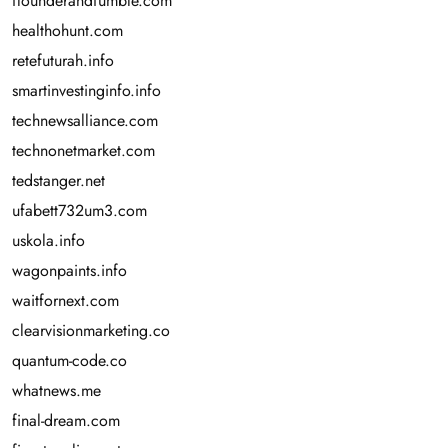
flounderandfumble.com
healthohunt.com
retefuturah.info
smartinvestinginfo.info
technewsalliance.com
technonetmarket.com
tedstanger.net
ufabett732um3.com
uskola.info
wagonpaints.info
waitfornext.com
clearvisionmarketing.co
quantum-code.co
whatnews.me
final-dream.com