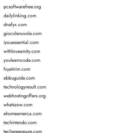
pcsoftwarefree.org
dailylinking.com
dnafyx.com
giocolenuvole.com
iyouessential.com
withloveamity.com
youlearncode.com
fxyatirim.com
abbuguide.com
technologyresult.com
webhostingoffers.org
whatszow.com
ehomeamerca.com
techintendo.com
techgreenpure.com