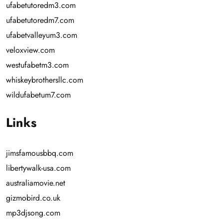
ufabetutoredm3.com
ufabetutoredm7.com
ufabetvalleyum3.com
veloxview.com
westufabetm3.com
whiskeybrothersllc.com
wildufabetum7.com
Links
jimsfamousbbq.com
libertywalk-usa.com
australiamovie.net
gizmobird.co.uk
mp3djsong.com