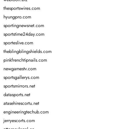
thesportswires.com
hyungpro.com
sportingnewsnet.com
sportstime24day.com
sporteslive.com
theblingblingshields.com
pinkfrenchtipnails.com
newgamestv.com
sportsgallerys.com
sportsmirrors.net
datasports.net
atasehirescortu.net
engineeringtechub.com
jerryescorts.com