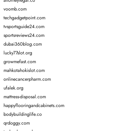
attorneylegal.co
voomb.com
techgadgetpoint.com
tvsportsguide24.com
sportsreviews24.com
dubai360blog.com
lucky77slot.org
growmefast.com
mahkotahokislot.com
onlinecancerpharm.com
ufalek.org
mattress-disposal.com
happyflooringandcabinets.com
bodybuildinglife.co
qrdoggy.com