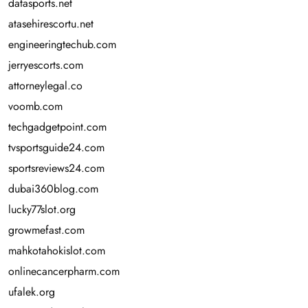
datasports.net
atasehirescortu.net
engineeringtechub.com
jerryescorts.com
attorneylegal.co
voomb.com
techgadgetpoint.com
tvsportsguide24.com
sportsreviews24.com
dubai360blog.com
lucky77slot.org
growmefast.com
mahkotahokislot.com
onlinecancerpharm.com
ufalek.org