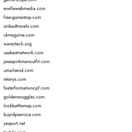
exellewebmedia.com
free-gamestop.com
sinbadtravels.com
ukmagzine.com
wareztech.org
usabestnetwork.com
jessepinkmanoutfit.com
umailsend.com
retarys.com
fasterformationcpf.com
goldensnuggles.com
lookbattlemap.com
buyrdpservice.com
yesport.net