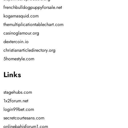
frenchbulldogpuppyforsale.net
kogamasquid.com
themultiplicationtablechart.com
casinoglamour.org
dextercoin.io
christianarticledirectory.org
5homestyle.com
Links
stagehubs.com
1x2forum.net
login99bet.com
secretcourtesans.com
onlinebahisforum1.com