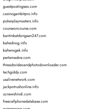
guestpostingseo.com
casinogambitpro.info
pokerplaymasters.info
courseoncourse.com
bantinbatdongsan247.com
bahednog.info
bahenxgek.info
pertamaskre.com
threadsvideoandphotodownloader.com
techgiddy.com
usalivenetwork.com
jackpotrushonline.info
ucnewshindi.com
freecellphonedatabase.com
gamersrope.com