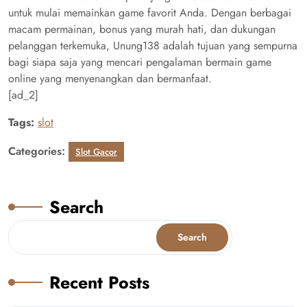
untuk mulai memainkan game favorit Anda. Dengan berbagai
macam permainan, bonus yang murah hati, dan dukungan
pelanggan terkemuka, Unung138 adalah tujuan yang sempurna
bagi siapa saja yang mencari pengalaman bermain game
online yang menyenangkan dan bermanfaat.
[ad_2]
Tags:
slot
Categories:
Slot Gacor
Search
Search
Recent Posts