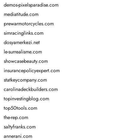
demos-pixelsparadise.com
mediatitude.com
prewarmotorcycles.com
simracinglinks.com
dosyamerkezi.net
le-surrealisme.com
showcasebeauty.com
insurancepolicyexpert.com
statkeycompany.com
carolinadeckbuilders.com
topinvestingblog.com
top50tools.com
the-rep.com
saltyfranks.com
annerani.com