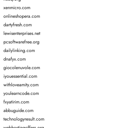
xenmicro.com
onlineshopera.com
dartyfresh.com
lewisenterprises.net
pcsoftwarefree.org
dailylinking.com
dnafyx.com
giocolenuvole.com
iyouessential.com
withloveamity.com
youlearncode.com
fxyatirim.com
abbuguide.com
technologyresult.com
webhostingoffers.org