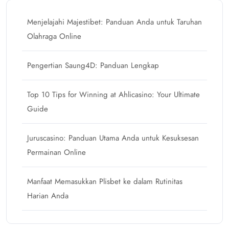
Menjelajahi Majestibet: Panduan Anda untuk Taruhan
Olahraga Online
Pengertian Saung4D: Panduan Lengkap
Top 10 Tips for Winning at Ahlicasino: Your Ultimate
Guide
Juruscasino: Panduan Utama Anda untuk Kesuksesan
Permainan Online
Manfaat Memasukkan Plisbet ke dalam Rutinitas
Harian Anda