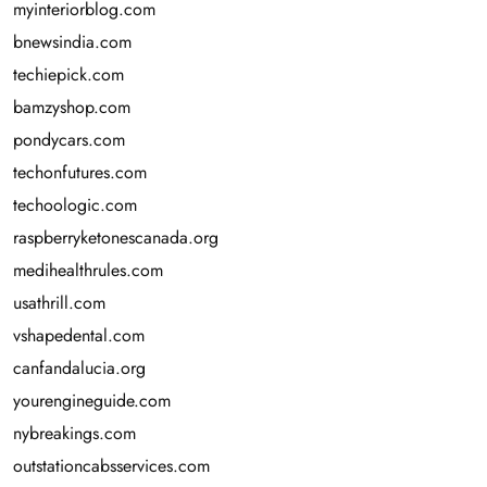
myinteriorblog.com
bnewsindia.com
techiepick.com
bamzyshop.com
pondycars.com
techonfutures.com
techoologic.com
raspberryketonescanada.org
medihealthrules.com
usathrill.com
vshapedental.com
canfandalucia.org
yourengineguide.com
nybreakings.com
outstationcabsservices.com