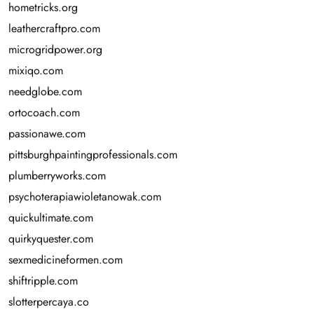
hometricks.org
leathercraftpro.com
microgridpower.org
mixiqo.com
needglobe.com
ortocoach.com
passionawe.com
pittsburghpaintingprofessionals.com
plumberryworks.com
psychoterapiawioletanowak.com
quickultimate.com
quirkyquester.com
sexmedicineformen.com
shiftripple.com
slotterpercaya.co