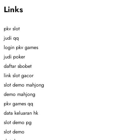
Links
pkv slot
judi qq
login pkv games
judi poker
daftar sbobet
link slot gacor
slot demo mahjong
demo mahjong
pkv games qq
data keluaran hk
slot demo pg
slot demo