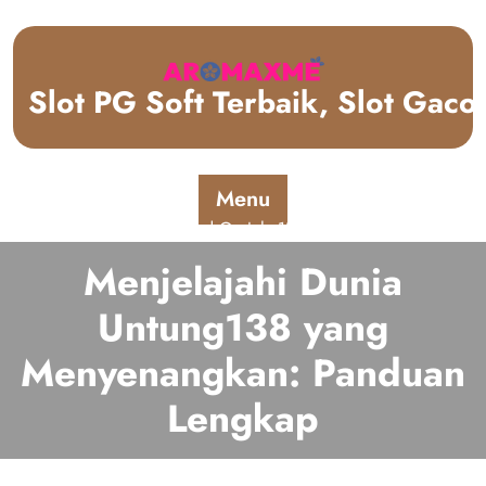
Skip
to
content
Slot PG Soft Terbaik, Slot Gac
Menu
Posted On July 11, 2025
Menjelajahi Dunia
Untung138 yang
Menyenangkan: Panduan
Lengkap
admin@aromaxme.info
0 comments