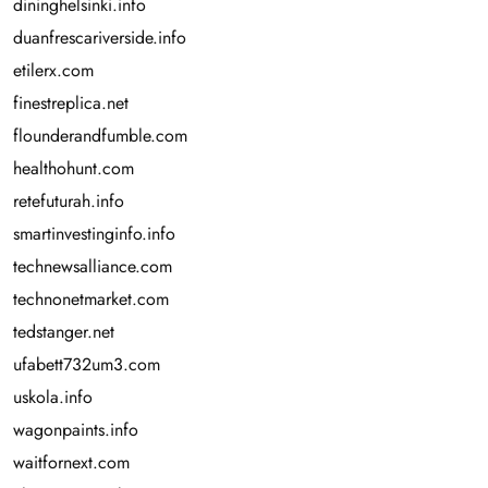
dininghelsinki.info
duanfrescariverside.info
etilerx.com
finestreplica.net
flounderandfumble.com
healthohunt.com
retefuturah.info
smartinvestinginfo.info
technewsalliance.com
technonetmarket.com
tedstanger.net
ufabett732um3.com
uskola.info
wagonpaints.info
waitfornext.com