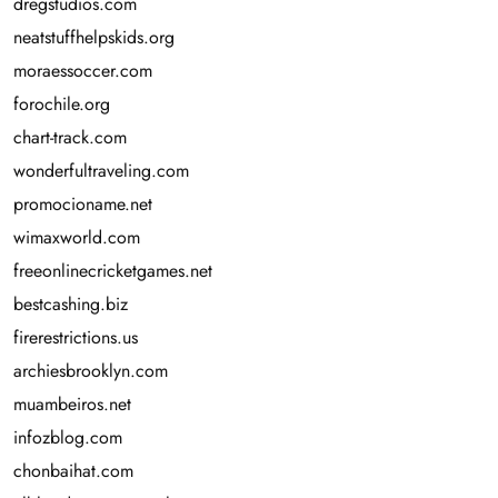
dregstudios.com
neatstuffhelpskids.org
moraessoccer.com
forochile.org
chart-track.com
wonderfultraveling.com
promocioname.net
wimaxworld.com
freeonlinecricketgames.net
bestcashing.biz
firerestrictions.us
archiesbrooklyn.com
muambeiros.net
infozblog.com
chonbaihat.com