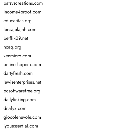
patsyscreations.com
income4proof.com
educaritas.org
lensajelajah.com
betflik09.net
ncaq.org
xenmicro.com
onlineshopera.com
dartyfresh.com
lewisenterprises.net
pcsoftwarefree.org
dailylinking.com
dnafyx.com
giocolenuvole.com
iyouessential.com