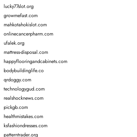
lucky77slot.org
growmefast.com
mahkotahokislot.com
onlinecancerpharm.com
ufalek.org
mattress-disposal.com
happyflooringandcabinets.com
bodybuildinglife.co
qrdoggy.com
technologygud.com
realshocknews.com
pickgb.com
healthmistakes.com
ksfashiondresses.com
patterntrader.org