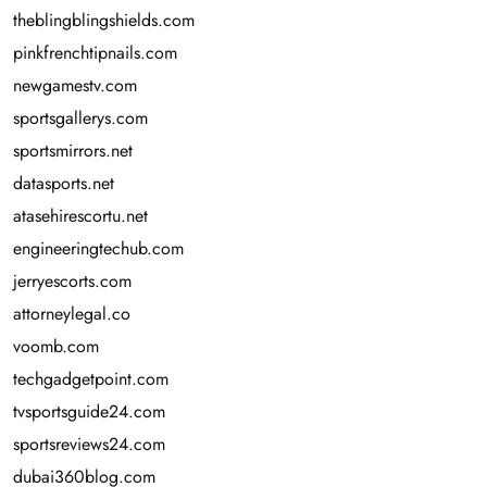
theblingblingshields.com
pinkfrenchtipnails.com
newgamestv.com
sportsgallerys.com
sportsmirrors.net
datasports.net
atasehirescortu.net
engineeringtechub.com
jerryescorts.com
attorneylegal.co
voomb.com
techgadgetpoint.com
tvsportsguide24.com
sportsreviews24.com
dubai360blog.com