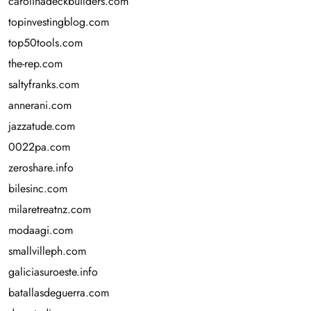
carolinadeckbuilders.com
topinvestingblog.com
top50tools.com
the-rep.com
saltyfranks.com
annerani.com
jazzatude.com
0022pa.com
zeroshare.info
bilesinc.com
milaretreatnz.com
modaagi.com
smallvilleph.com
galiciasuroeste.info
batallasdeguerra.com