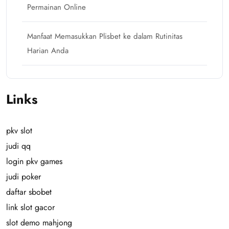
Permainan Online
Manfaat Memasukkan Plisbet ke dalam Rutinitas
Harian Anda
Links
pkv slot
judi qq
login pkv games
judi poker
daftar sbobet
link slot gacor
slot demo mahjong