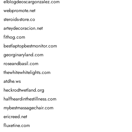
elblogdeoscargonzalez.com
webpromote.net
steroids-store.co
arteydecoracion.net
fithog.com
bestlaptopbestmonitor.com
georginaryland.com
roseandbasil.com
thewhitewhitelights.com
atdhe.ws
heckrodtwetland.org
halfheardinthestillness.com
mybestmassagechair.com
ericreed.net
fluxetine.com