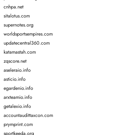
cnhpa.net
sitalotus.com
supernotes.org
worldsportsempires.com
updatecentral360.com
katamastah.com
zqscore.net
aseleraio.info
asticio.info
egardenio.info
arxteamio.info
getalexio.info
accountaudittaxcon.com
prymprint.com
sportkeeda.org