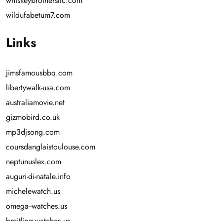
whiskeybrothersllc.com
wildufabetum7.com
Links
jimsfamousbbq.com
libertywalk-usa.com
australiamovie.net
gizmobird.co.uk
mp3djsong.com
coursdanglaistoulouse.com
neptunuslex.com
auguri-di-natale.info
michelewatch.us
omega--watches.us
breitling-watches.us