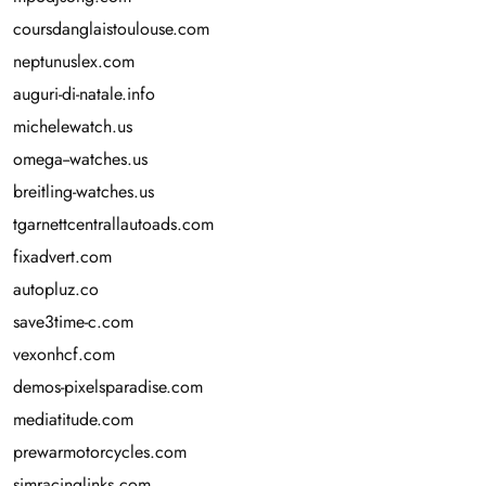
coursdanglaistoulouse.com
neptunuslex.com
auguri-di-natale.info
michelewatch.us
omega--watches.us
breitling-watches.us
tgarnettcentrallautoads.com
fixadvert.com
autopluz.co
save3time-c.com
vexonhcf.com
demos-pixelsparadise.com
mediatitude.com
prewarmotorcycles.com
simracinglinks.com