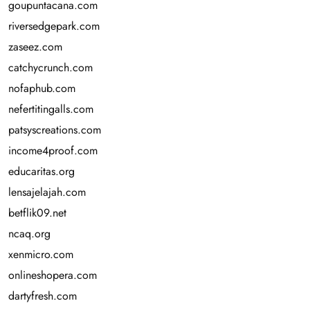
goupuntacana.com
riversedgepark.com
zaseez.com
catchycrunch.com
nofaphub.com
nefertitingalls.com
patsyscreations.com
income4proof.com
educaritas.org
lensajelajah.com
betflik09.net
ncaq.org
xenmicro.com
onlineshopera.com
dartyfresh.com