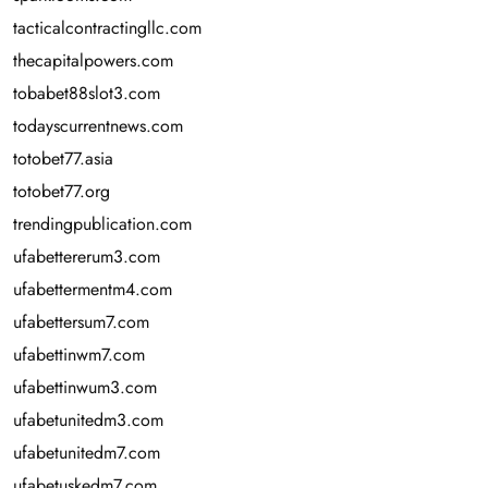
tacticalcontractingllc.com
thecapitalpowers.com
tobabet88slot3.com
todayscurrentnews.com
totobet77.asia
totobet77.org
trendingpublication.com
ufabettererum3.com
ufabettermentm4.com
ufabettersum7.com
ufabettinwm7.com
ufabettinwum3.com
ufabetunitedm3.com
ufabetunitedm7.com
ufabetuskedm7.com