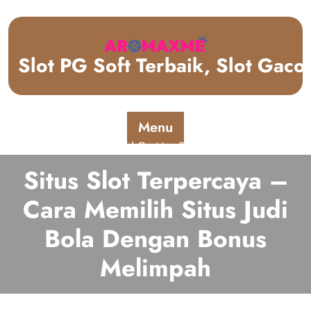
Skip
to
content
Slot PG Soft Terbaik, Slot Gac
Menu
Posted On May 26, 2025
Situs Slot Terpercaya –
Cara Memilih Situs Judi
Bola Dengan Bonus
Melimpah
admin@aromaxme.info
0 comments