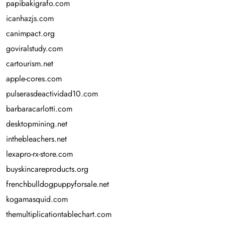
papibakigrafo.com
icanhazjs.com
canimpact.org
goviralstudy.com
cartourism.net
apple-cores.com
pulserasdeactividad10.com
barbaracarlotti.com
desktopmining.net
inthebleachers.net
lexapro-rx-store.com
buyskincareproducts.org
frenchbulldogpuppyforsale.net
kogamasquid.com
themultiplicationtablechart.com