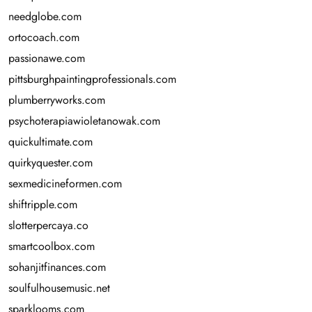
needglobe.com
ortocoach.com
passionawe.com
pittsburghpaintingprofessionals.com
plumberryworks.com
psychoterapiawioletanowak.com
quickultimate.com
quirkyquester.com
sexmedicineformen.com
shiftripple.com
slotterpercaya.co
smartcoolbox.com
sohanjitfinances.com
soulfulhousemusic.net
sparklooms.com