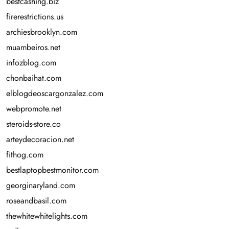
bestcashing.biz
firerestrictions.us
archiesbrooklyn.com
muambeiros.net
infozblog.com
chonbaihat.com
elblogdeoscargonzalez.com
webpromote.net
steroids-store.co
arteydecoracion.net
fithog.com
bestlaptopbestmonitor.com
georginaryland.com
roseandbasil.com
thewhitewhitelights.com