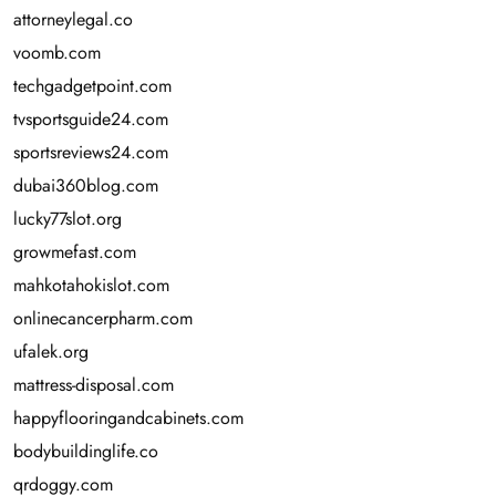
attorneylegal.co
voomb.com
techgadgetpoint.com
tvsportsguide24.com
sportsreviews24.com
dubai360blog.com
lucky77slot.org
growmefast.com
mahkotahokislot.com
onlinecancerpharm.com
ufalek.org
mattress-disposal.com
happyflooringandcabinets.com
bodybuildinglife.co
qrdoggy.com