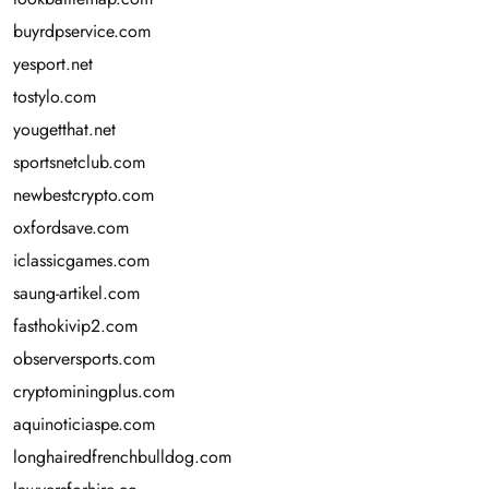
buyrdpservice.com
yesport.net
tostylo.com
yougetthat.net
sportsnetclub.com
newbestcrypto.com
oxfordsave.com
iclassicgames.com
saung-artikel.com
fasthokivip2.com
observersports.com
cryptominingplus.com
aquinoticiaspe.com
longhairedfrenchbulldog.com