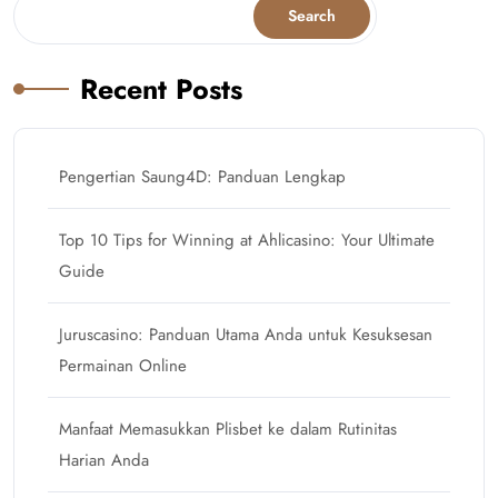
Search
Recent Posts
Pengertian Saung4D: Panduan Lengkap
Top 10 Tips for Winning at Ahlicasino: Your Ultimate
Guide
Juruscasino: Panduan Utama Anda untuk Kesuksesan
Permainan Online
Manfaat Memasukkan Plisbet ke dalam Rutinitas
Harian Anda