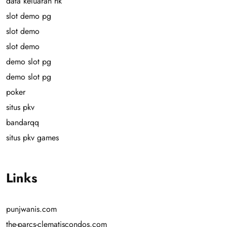
data keluaran hk
slot demo pg
slot demo
slot demo
demo slot pg
demo slot pg
poker
situs pkv
bandarqq
situs pkv games
Links
punjwanis.com
the-parcs-clematiscondos.com