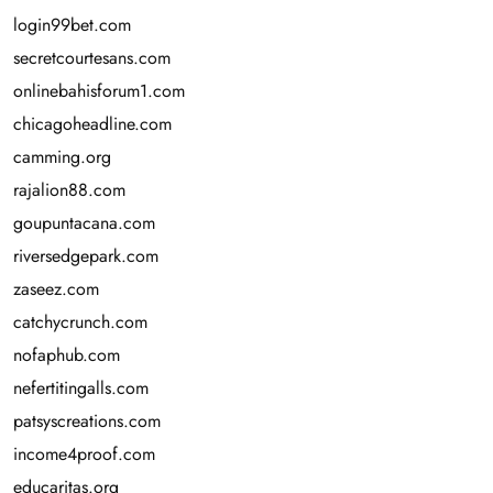
login99bet.com
secretcourtesans.com
onlinebahisforum1.com
chicagoheadline.com
camming.org
rajalion88.com
goupuntacana.com
riversedgepark.com
zaseez.com
catchycrunch.com
nofaphub.com
nefertitingalls.com
patsyscreations.com
income4proof.com
educaritas.org