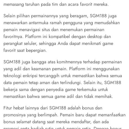
memasang taruhan pada tim dan acara favorit mereka.
Selain pilihan permainannya yang beragam, SGM188 juga
menawarkan antarmuka ramah pengguna yang memudahkan
pemain menavigasi situs dan menemukan permainan
favoritnya. Platform ini kompatibel dengan desktop dan
perangkat seluler, sehingga Anda dapat menikmati game
favorit saat bepergian.
SGM188 juga bangga atas komitmennya terhadap permainan
yang adil dan keamanan pemain. Platform ini menggunakan
teknologi enkripsi tercanggih untuk memastikan bahwa semua
data pemain tetap aman dan terlindungi. Selain itu, SGM188
bekerja sama dengan penyedia game terkemuka untuk
memastikan bahwa semua game adil dan tidak memihak.
Fitur hebat lainnya dari SGM188 adalah bonus dan
promosinya yang berlimpah. Pemain baru dapat memanfaatkan
bonus selamat datang saat mereka mendaftar, dan ada
promosi serta hadiah rutin untuk pemain setia. Dengan bonus