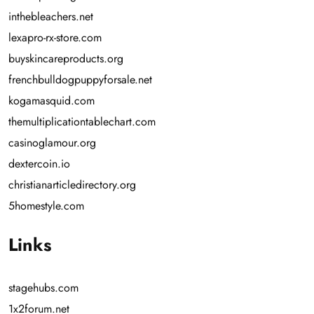
inthebleachers.net
lexapro-rx-store.com
buyskincareproducts.org
frenchbulldogpuppyforsale.net
kogamasquid.com
themultiplicationtablechart.com
casinoglamour.org
dextercoin.io
christianarticledirectory.org
5homestyle.com
Links
stagehubs.com
1x2forum.net