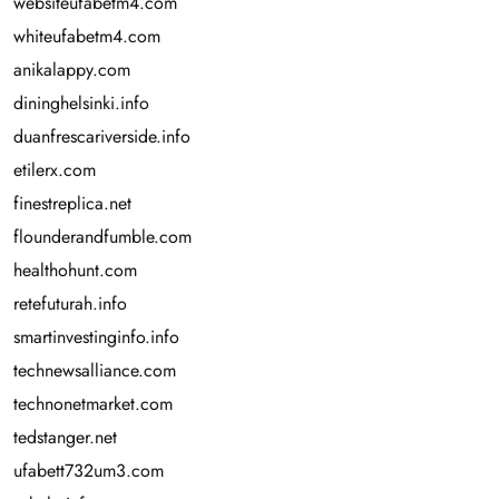
websiteufabetm4.com
whiteufabetm4.com
anikalappy.com
dininghelsinki.info
duanfrescariverside.info
etilerx.com
finestreplica.net
flounderandfumble.com
healthohunt.com
retefuturah.info
smartinvestinginfo.info
technewsalliance.com
technonetmarket.com
tedstanger.net
ufabett732um3.com