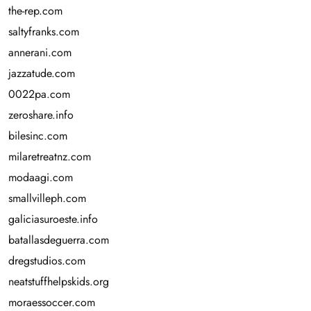
the-rep.com
saltyfranks.com
annerani.com
jazzatude.com
0022pa.com
zeroshare.info
bilesinc.com
milaretreatnz.com
modaagi.com
smallvilleph.com
galiciasuroeste.info
batallasdeguerra.com
dregstudios.com
neatstuffhelpskids.org
moraessoccer.com