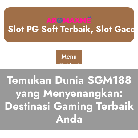
Skip
to
content
Slot PG Soft Terbaik, Slot Gac
Menu
Posted On March 16, 2026
Temukan Dunia SGM188
yang Menyenangkan:
Destinasi Gaming Terbaik
Anda
admin@aromaxme.info
0 comments