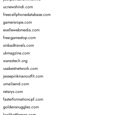
ucnewshindi.com
freecellphonedatabase.com
gamersrope.com
exellewebmedia.com
free-gamestop.com
sinbadtravels.com
ukmagzine.com
wareztech.org
usabestnetwork.com
jessepinkmanoutfit.com
umailsend.com
retarys.com
fasterformationcpf.com
goldensnuggles.com
lookbattlemap.com