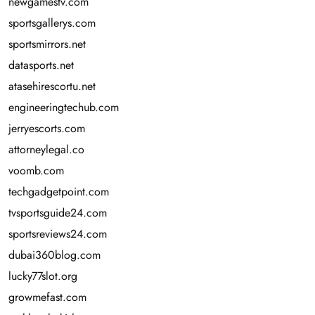
newgamestv.com
sportsgallerys.com
sportsmirrors.net
datasports.net
atasehirescortu.net
engineeringtechub.com
jerryescorts.com
attorneylegal.co
voomb.com
techgadgetpoint.com
tvsportsguide24.com
sportsreviews24.com
dubai360blog.com
lucky77slot.org
growmefast.com