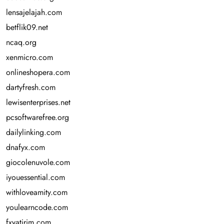
lensajelajah.com
betflik09.net
ncaq.org
xenmicro.com
onlineshopera.com
dartyfresh.com
lewisenterprises.net
pcsoftwarefree.org
dailylinking.com
dnafyx.com
giocolenuvole.com
iyouessential.com
withloveamity.com
youlearncode.com
fxyatirim.com