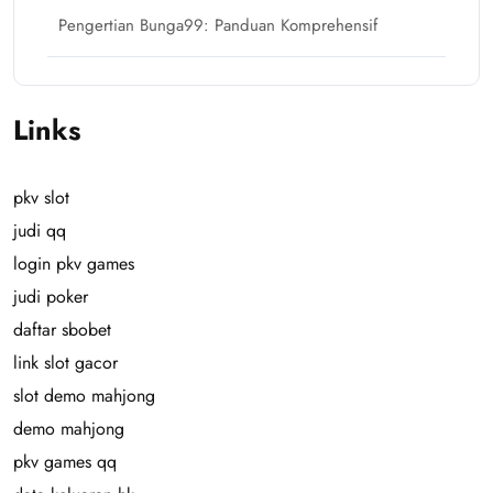
Pengertian Bunga99: Panduan Komprehensif
Links
pkv slot
judi qq
login pkv games
judi poker
daftar sbobet
link slot gacor
slot demo mahjong
demo mahjong
pkv games qq