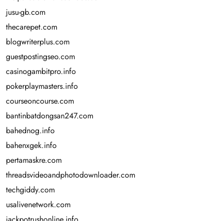
jusu-gb.com
thecarepet.com
blogwriterplus.com
guestpostingseo.com
casinogambitpro.info
pokerplaymasters.info
courseoncourse.com
bantinbatdongsan247.com
bahednog.info
bahenxgek.info
pertamaskre.com
threadsvideoandphotodownloader.com
techgiddy.com
usalivenetwork.com
jackpotrushonline.info