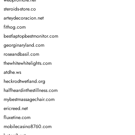
steroids-store.co
arteydecoracion.net
fithog.com
bestlaptopbestmonitor.com
georginaryland.com
roseandbasil.com
thewhitewhitelights.com
atdhe.ws
heckrodtwetland.org
halfheardinthestillness.com
mybestmassagechair.com
ericreed.net
fluxetine.com
mobilecasino8760.com