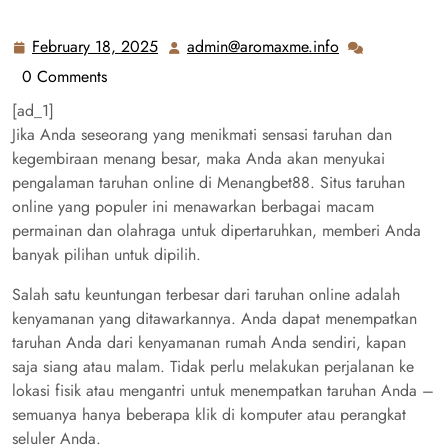
February 18, 2025
admin@aromaxme.info
February
admin@aromaxm
18,
0 Comments
2025
[ad_1]
Jika Anda seseorang yang menikmati sensasi taruhan dan
kegembiraan menang besar, maka Anda akan menyukai
pengalaman taruhan online di Menangbet88. Situs taruhan
online yang populer ini menawarkan berbagai macam
permainan dan olahraga untuk dipertaruhkan, memberi Anda
banyak pilihan untuk dipilih.
Salah satu keuntungan terbesar dari taruhan online adalah
kenyamanan yang ditawarkannya. Anda dapat menempatkan
taruhan Anda dari kenyamanan rumah Anda sendiri, kapan
saja siang atau malam. Tidak perlu melakukan perjalanan ke
lokasi fisik atau mengantri untuk menempatkan taruhan Anda –
semuanya hanya beberapa klik di komputer atau perangkat
seluler Anda.