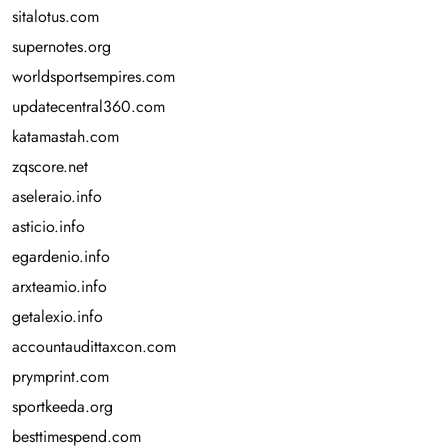
sitalotus.com
supernotes.org
worldsportsempires.com
updatecentral360.com
katamastah.com
zqscore.net
aseleraio.info
asticio.info
egardenio.info
arxteamio.info
getalexio.info
accountaudittaxcon.com
prymprint.com
sportkeeda.org
besttimespend.com