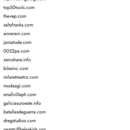
top50tools.com
the-rep.com
saltyfranks.com
annerani.com
jazzatude.com
0022pa.com
zeroshare.info
bilesinc.com
milaretreatnz.com
modaagi.com
smallvilleph.com
galiciasuroeste.info
batallasdeguerra.com
dregstudios.com
neatstuffhelpskids.org