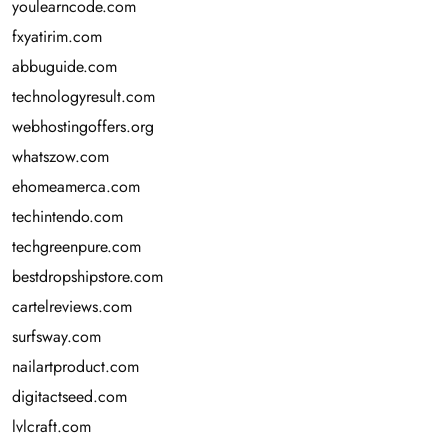
youlearncode.com
fxyatirim.com
abbuguide.com
technologyresult.com
webhostingoffers.org
whatszow.com
ehomeamerca.com
techintendo.com
techgreenpure.com
bestdropshipstore.com
cartelreviews.com
surfsway.com
nailartproduct.com
digitactseed.com
lvlcraft.com