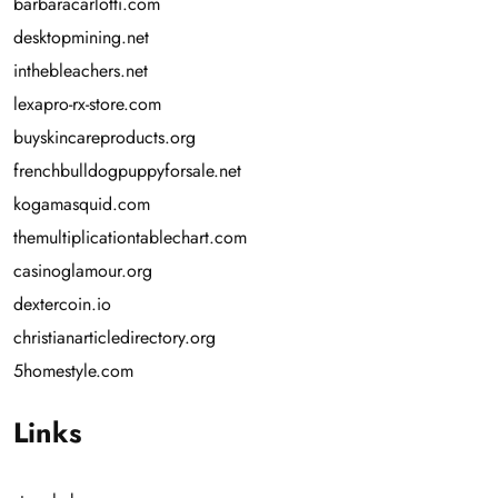
barbaracarlotti.com
desktopmining.net
inthebleachers.net
lexapro-rx-store.com
buyskincareproducts.org
frenchbulldogpuppyforsale.net
kogamasquid.com
themultiplicationtablechart.com
casinoglamour.org
dextercoin.io
christianarticledirectory.org
5homestyle.com
Links