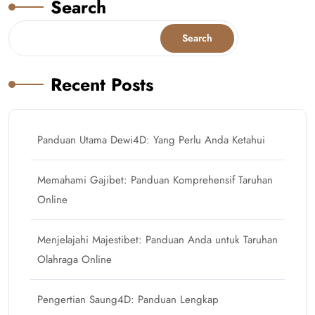
Search
Search
Recent Posts
Panduan Utama Dewi4D: Yang Perlu Anda Ketahui
Memahami Gajibet: Panduan Komprehensif Taruhan
Online
Menjelajahi Majestibet: Panduan Anda untuk Taruhan
Olahraga Online
Pengertian Saung4D: Panduan Lengkap