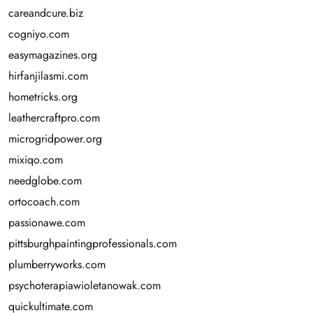
careandcure.biz
cogniyo.com
easymagazines.org
hirfanjilasmi.com
hometricks.org
leathercraftpro.com
microgridpower.org
mixiqo.com
needglobe.com
ortocoach.com
passionawe.com
pittsburghpaintingprofessionals.com
plumberryworks.com
psychoterapiawioletanowak.com
quickultimate.com