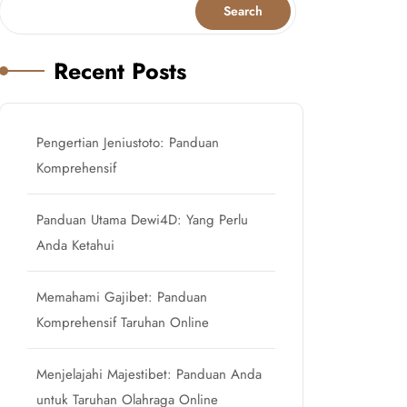
Search
Recent Posts
Pengertian Jeniustoto: Panduan
Komprehensif
Panduan Utama Dewi4D: Yang Perlu
Anda Ketahui
Memahami Gajibet: Panduan
Komprehensif Taruhan Online
Menjelajahi Majestibet: Panduan Anda
untuk Taruhan Olahraga Online