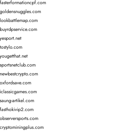
fasterformationcpf.com
goldensnuggles.com
lookbattlemap.com
buyrdpservice.com
yesport.net
tostylo.com
yougetthat.net
sportsnetclub.com
newbestcrypto.com
oxfordsave.com
iclassicgames.com
saung-artikel.com
fasthokivip2.com
observersports.com
cryptominingplus.com