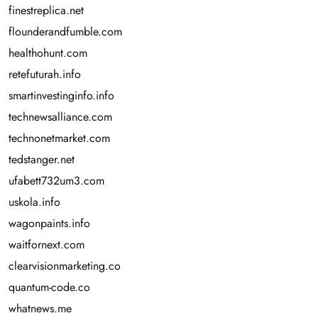
finestreplica.net
flounderandfumble.com
healthohunt.com
retefuturah.info
smartinvestinginfo.info
technewsalliance.com
technonetmarket.com
tedstanger.net
ufabett732um3.com
uskola.info
wagonpaints.info
waitfornext.com
clearvisionmarketing.co
quantum-code.co
whatnews.me