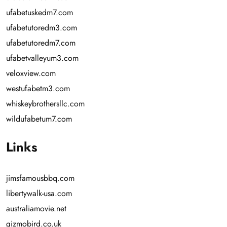
ufabetuskedm7.com
ufabetutoredm3.com
ufabetutoredm7.com
ufabetvalleyum3.com
veloxview.com
westufabetm3.com
whiskeybrothersllc.com
wildufabetum7.com
Links
jimsfamousbbq.com
libertywalk-usa.com
australiamovie.net
gizmobird.co.uk