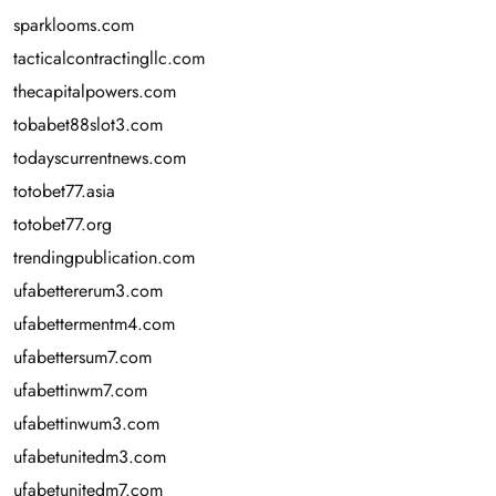
sparklooms.com
tacticalcontractingllc.com
thecapitalpowers.com
tobabet88slot3.com
todayscurrentnews.com
totobet77.asia
totobet77.org
trendingpublication.com
ufabettererum3.com
ufabettermentm4.com
ufabettersum7.com
ufabettinwm7.com
ufabettinwum3.com
ufabetunitedm3.com
ufabetunitedm7.com