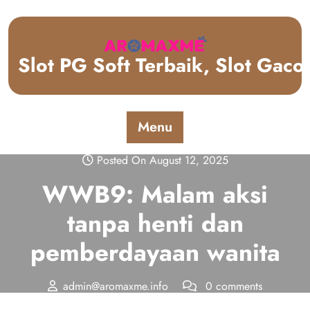
Skip
to
content
Slot PG Soft Terbaik, Slot Gac
Menu
Posted On August 12, 2025
WWB9: Malam aksi
tanpa henti dan
pemberdayaan wanita
admin@aromaxme.info
0 comments