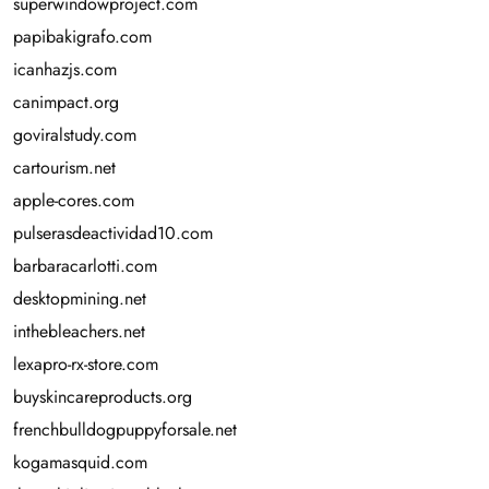
superwindowproject.com
papibakigrafo.com
icanhazjs.com
canimpact.org
goviralstudy.com
cartourism.net
apple-cores.com
pulserasdeactividad10.com
barbaracarlotti.com
desktopmining.net
inthebleachers.net
lexapro-rx-store.com
buyskincareproducts.org
frenchbulldogpuppyforsale.net
kogamasquid.com