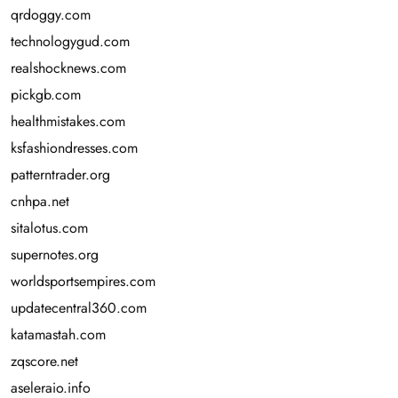
qrdoggy.com
technologygud.com
realshocknews.com
pickgb.com
healthmistakes.com
ksfashiondresses.com
patterntrader.org
cnhpa.net
sitalotus.com
supernotes.org
worldsportsempires.com
updatecentral360.com
katamastah.com
zqscore.net
aseleraio.info