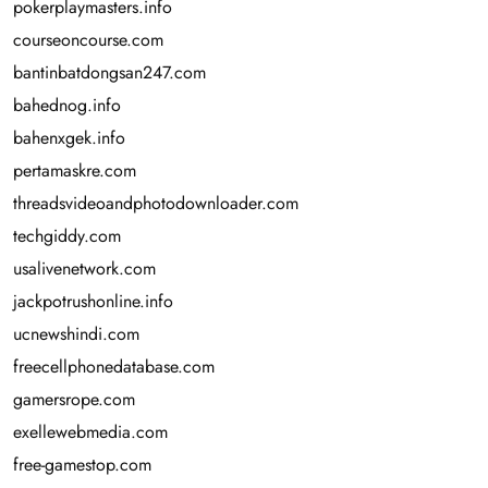
pokerplaymasters.info
courseoncourse.com
bantinbatdongsan247.com
bahednog.info
bahenxgek.info
pertamaskre.com
threadsvideoandphotodownloader.com
techgiddy.com
usalivenetwork.com
jackpotrushonline.info
ucnewshindi.com
freecellphonedatabase.com
gamersrope.com
exellewebmedia.com
free-gamestop.com