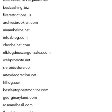
bestcashing.biz
firerestrictions.us
archiesbrooklyn.com
muambeiros.net
infozblog.com
chonbaihat.com
elblogdeoscargonzalez.com
webpromote.net
steroids-store.co
arteydecoracion.net
fithog.com
bestlaptopbestmonitor.com
georginaryland.com
roseandbasil.com