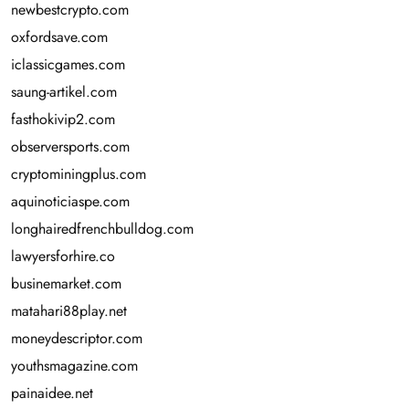
newbestcrypto.com
oxfordsave.com
iclassicgames.com
saung-artikel.com
fasthokivip2.com
observersports.com
cryptominingplus.com
aquinoticiaspe.com
longhairedfrenchbulldog.com
lawyersforhire.co
businemarket.com
matahari88play.net
moneydescriptor.com
youthsmagazine.com
painaidee.net