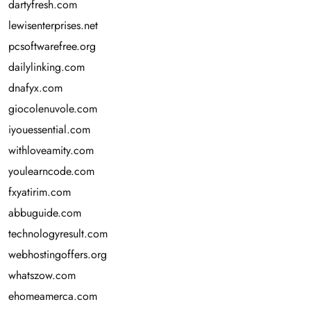
dartyfresh.com
lewisenterprises.net
pcsoftwarefree.org
dailylinking.com
dnafyx.com
giocolenuvole.com
iyouessential.com
withloveamity.com
youlearncode.com
fxyatirim.com
abbuguide.com
technologyresult.com
webhostingoffers.org
whatszow.com
ehomeamerca.com