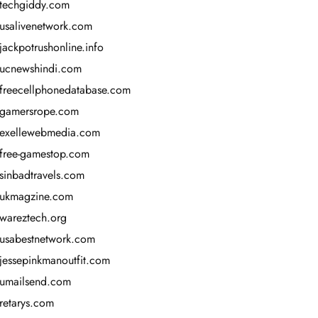
techgiddy.com
usalivenetwork.com
jackpotrushonline.info
ucnewshindi.com
freecellphonedatabase.com
gamersrope.com
exellewebmedia.com
free-gamestop.com
sinbadtravels.com
ukmagzine.com
wareztech.org
usabestnetwork.com
jessepinkmanoutfit.com
umailsend.com
retarys.com