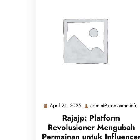
April 21, 2025
admin@aromaxme.info
April
21,
Rajajp: Platform
2025
Revolusioner Mengubah
Permainan untuk Influence