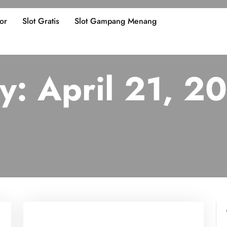
or
Slot Gratis
Slot Gampang Menang
ot Gacor Hari Ini untuk Kemenanga
y:
April 21, 2