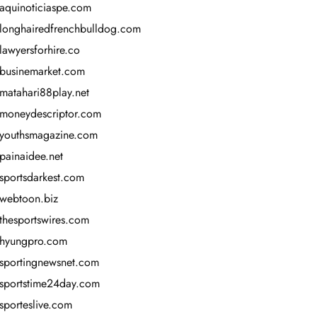
aquinoticiaspe.com
longhairedfrenchbulldog.com
lawyersforhire.co
businemarket.com
matahari88play.net
moneydescriptor.com
youthsmagazine.com
painaidee.net
sportsdarkest.com
webtoon.biz
thesportswires.com
hyungpro.com
sportingnewsnet.com
sportstime24day.com
sporteslive.com