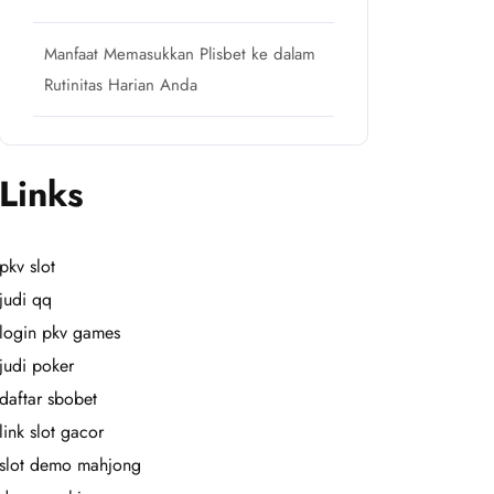
Manfaat Memasukkan Plisbet ke dalam
Rutinitas Harian Anda
Links
pkv slot
judi qq
login pkv games
judi poker
daftar sbobet
link slot gacor
slot demo mahjong