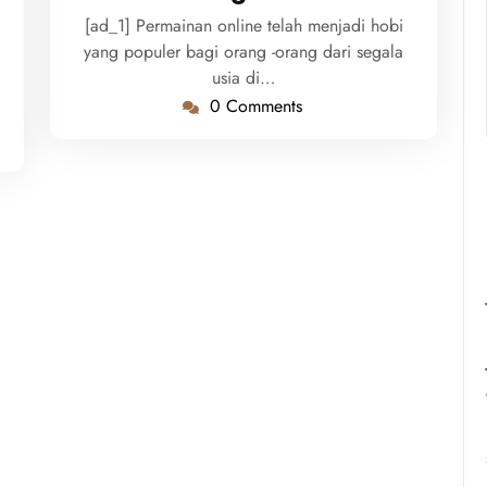
[ad_1] Permainan online telah menjadi hobi
yang populer bagi orang -orang dari segala
usia di…
0 Comments