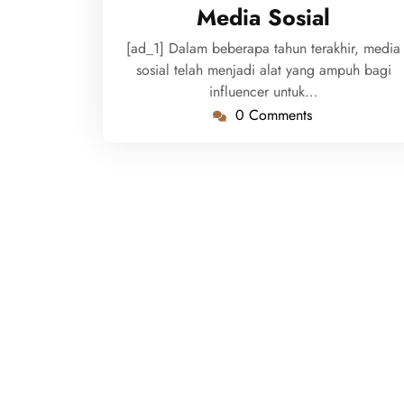
Media Sosial
[ad_1] Dalam beberapa tahun terakhir, media
sosial telah menjadi alat yang ampuh bagi
influencer untuk…
0 Comments