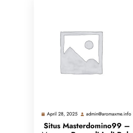
April 28, 2025
admin@aromaxme.info
April
28,
Situs Masterdomino99 –
2025