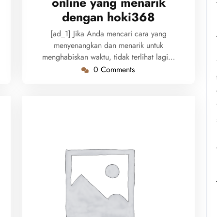
online yang menarik
dengan hoki368
[ad_1] Jika Anda mencari cara yang
menyenangkan dan menarik untuk
menghabiskan waktu, tidak terlihat lagi…
0 Comments