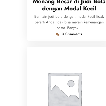
Menang Besar di Judi Bola
dengan Modal Kecil
Bermain judi bola dengan modal kecil tidak
berarti Anda tidak bisa meraih kemenangan
besar. Banyak…
0 Comments