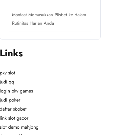
Manfaat Memasukkan Plisbet ke dalam
Rutinitas Harian Anda
Links
pkv slot
judi qq
login pkv games
judi poker
daftar sbobet
link slot gacor
slot demo mahjong