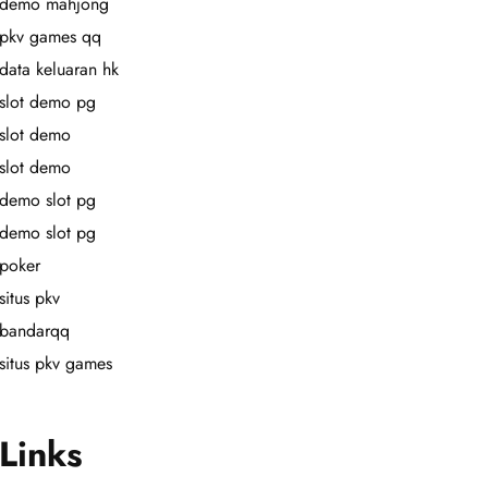
demo mahjong
pkv games qq
data keluaran hk
slot demo pg
slot demo
maxme.info
slot demo
demo slot pg
demo slot pg
poker
situs pkv
bandarqq
situs pkv games
Links