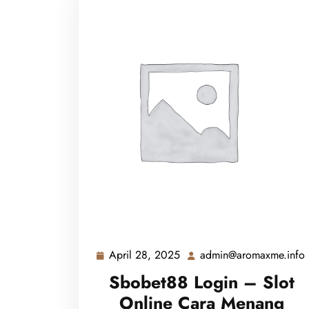
April 28, 2025
admin@aromaxme.info
April
28,
Sbobet88 Login – Slot
2025
Online Cara Menang