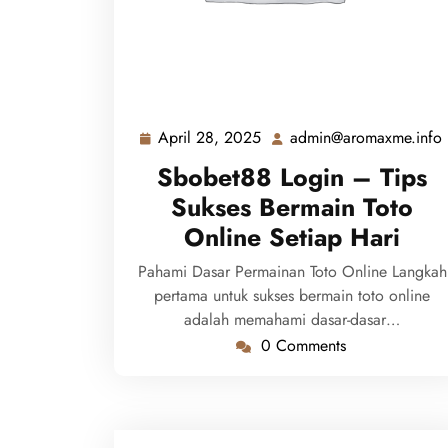
April 28, 2025
admin@aromaxme.info
April
28,
Sbobet88 Login – Tips
2025
Sukses Bermain Toto
Online Setiap Hari
Pahami Dasar Permainan Toto Online Langkah
pertama untuk sukses bermain toto online
adalah memahami dasar-dasar…
0 Comments