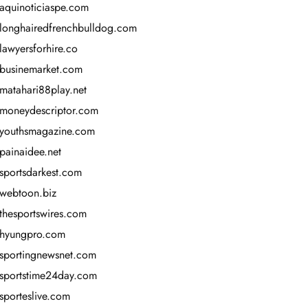
aquinoticiaspe.com
longhairedfrenchbulldog.com
lawyersforhire.co
businemarket.com
matahari88play.net
moneydescriptor.com
youthsmagazine.com
painaidee.net
sportsdarkest.com
webtoon.biz
thesportswires.com
hyungpro.com
maxme.info
sportingnewsnet.com
sportstime24day.com
sporteslive.com