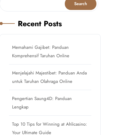
Search
Recent Posts
Memahami Gajibet: Panduan
Komprehensif Taruhan Online
Menjelajahi Majestibet: Panduan Anda
untuk Taruhan Olahraga Online
Pengertian Saung4D: Panduan
Lengkap
Top 10 Tips for Winning at Ahlicasino:
Your Ultimate Guide