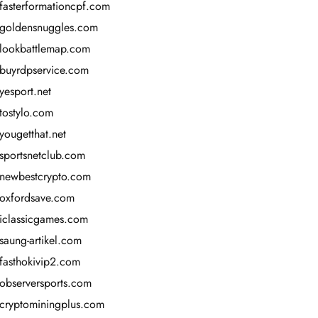
fasterformationcpf.com
goldensnuggles.com
lookbattlemap.com
buyrdpservice.com
yesport.net
tostylo.com
yougetthat.net
sportsnetclub.com
newbestcrypto.com
oxfordsave.com
iclassicgames.com
saung-artikel.com
fasthokivip2.com
observersports.com
cryptominingplus.com