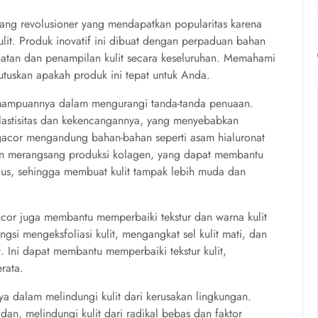
ang revolusioner yang mendapatkan popularitas karena
it. Produk inovatif ini dibuat dengan perpaduan bahan
hatan dan penampilan kulit secara keseluruhan. Memahami
skan apakah produk ini tepat untuk Anda.
emampuannya dalam mengurangi tanda-tanda penuaan.
 elastisitas dan kekencangannya, yang menyebabkan
gagacor mengandung bahan-bahan seperti asam hialuronat
an merangsang produksi kolagen, yang dapat membantu
lus, sehingga membuat kulit tampak lebih muda dan
cor juga membantu memperbaiki tekstur dan warna kulit
si mengeksfoliasi kulit, mengangkat sel kulit mati, dan
 Ini dapat membantu memperbaiki tekstur kulit,
rata.
 dalam melindungi kulit dari kerusakan lingkungan.
an, melindungi kulit dari radikal bebas dan faktor