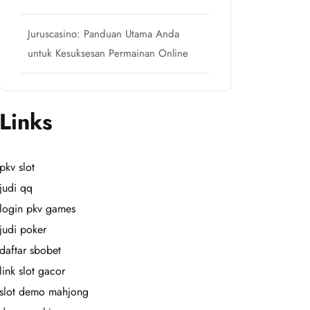
Juruscasino: Panduan Utama Anda
untuk Kesuksesan Permainan Online
Links
pkv slot
judi qq
login pkv games
judi poker
daftar sbobet
link slot gacor
slot demo mahjong