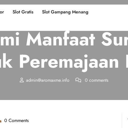
or
Slot Gratis
Slot Gampang Menang
ot Gacor Hari Ini untuk Kemenanga
Posted On January 11, 2025
i Manfaat Su
uk Peremajaan K
admin@aromaxme.info
0 comments
0 Comments
min@aromaxme.info