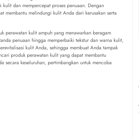
ak kulit dan mempercepat proses penuaan. Dengan
t membantu melindungi kulit Anda dari kerusakan serta
duk perawatan kulit ampuh yang menawarkan beragam
-tanda penuaan hingga memperbaiki tekstur dan warna kulit,
evitalisasi kulit Anda, sehingga membuat Anda tampak
ncari produk perawatan kulit yang dapat membantu
da secara keseluruhan, pertimbangkan untuk mencoba