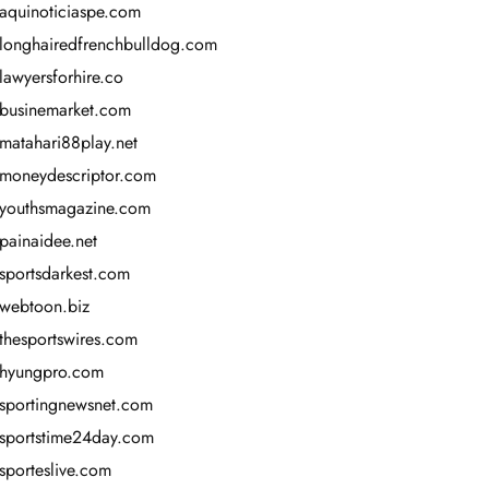
aquinoticiaspe.com
longhairedfrenchbulldog.com
lawyersforhire.co
businemarket.com
matahari88play.net
moneydescriptor.com
youthsmagazine.com
painaidee.net
sportsdarkest.com
webtoon.biz
thesportswires.com
hyungpro.com
sportingnewsnet.com
sportstime24day.com
sporteslive.com